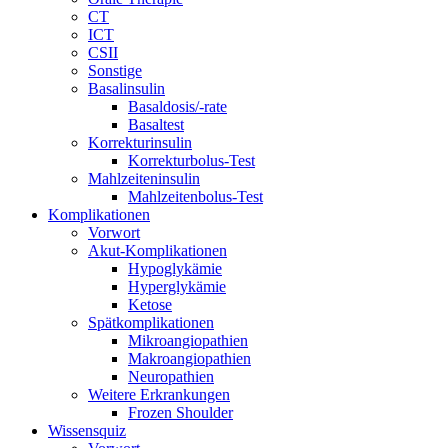
CT
ICT
CSII
Sonstige
Basalinsulin
Basaldosis/-rate
Basaltest
Korrekturinsulin
Korrekturbolus-Test
Mahlzeiteninsulin
Mahlzeitenbolus-Test
Komplikationen
Vorwort
Akut-Komplikationen
Hypoglykämie
Hyperglykämie
Ketose
Spätkomplikationen
Mikroangiopathien
Makroangiopathien
Neuropathien
Weitere Erkrankungen
Frozen Shoulder
Wissensquiz