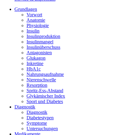
Grundlagen
Vorwort
Anatomie
Physiologie
Insulin
Insulinproduktion
Insulinmangel
Insulinüberschuss
Antagonisten
Glukagon
Inkretine
HbA1c
Nahrungsaufnahme
Nierenschwelle
Resorption
Spritz-Ess-Abstand
Glykämischer Index
Sport und Diabetes
Diagnostik
Diagnostik
Diabetestypen
Symptome
Untersuchungen
Medikamente