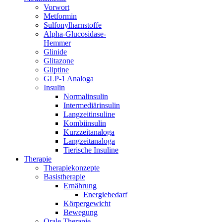
Vorwort
Metformin
Sulfonylharnstoffe
Alpha-Glucosidase-
Hemmer
Glinide
Glitazone
Gliptine
GLP-1 Analoga
Insulin
Normalinsulin
Intermediärinsulin
Langzeitinsuline
Kombiinsulin
Kurzzeitanaloga
Langzeitanaloga
Tierische Insuline
Therapie
Therapiekonzepte
Basistherapie
Ernährung
Energiebedarf
Körpergewicht
Bewegung
Orale Therapie