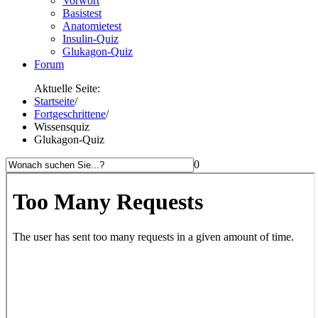
Vorwort
Basistest
Anatomietest
Insulin-Quiz
Glukagon-Quiz
Forum
Aktuelle Seite:
Startseite
/
Fortgeschrittene
/
Wissensquiz
Glukagon-Quiz
0