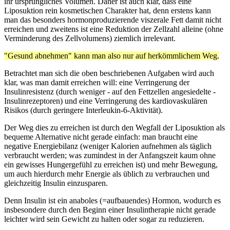
ihr ursprüngliches Volumen. Daher ist auch klar, dass eine
Liposuktion rein kosmetischen Charakter hat, denn erstens kann
man das besonders hormonproduzierende viszerale Fett damit nicht
erreichen und zweitens ist eine Reduktion der Zellzahl alleine (ohne
Verminderung des Zellvolumens) ziemlich irrelevant.
"Gesund abnehmen" kann man also nur auf herkömmlichem Weg.
Betrachtet man sich die oben beschriebenen Aufgaben wird auch
klar, was man damit erreichen will: eine Verringerung der
Insulinresistenz (durch weniger - auf den Fettzellen angesiedelte -
Insulinrezeptoren) und eine Verringerung des kardiovaskulären
Risikos (durch geringere Interleukin-6-Aktivität).
Der Weg dies zu erreichen ist durch den Wegfall der Liposuktion als
bequeme Alternative nicht gerade einfach: man braucht eine
negative Energiebilanz (weniger Kalorien aufnehmen als täglich
verbraucht werden; was zumindest in der Anfangszeit kaum ohne
ein gewisses Hungergefühl zu erreichen ist) und mehr Bewegung,
um auch hierdurch mehr Energie als üblich zu verbrauchen und
gleichzeitig Insulin einzusparen.
Denn Insulin ist ein anaboles (=aufbauendes) Hormon, wodurch es
insbesondere durch den Beginn einer Insulintherapie nicht gerade
leichter wird sein Gewicht zu halten oder sogar zu reduzieren.