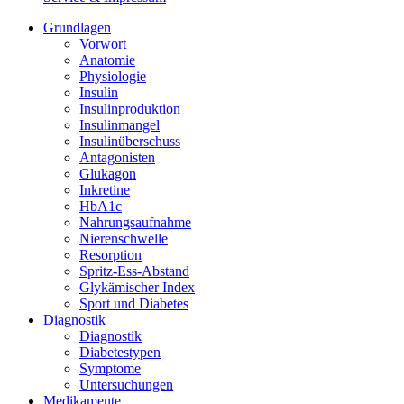
Grundlagen
Vorwort
Anatomie
Physiologie
Insulin
Insulinproduktion
Insulinmangel
Insulinüberschuss
Antagonisten
Glukagon
Inkretine
HbA1c
Nahrungsaufnahme
Nierenschwelle
Resorption
Spritz-Ess-Abstand
Glykämischer Index
Sport und Diabetes
Diagnostik
Diagnostik
Diabetestypen
Symptome
Untersuchungen
Medikamente