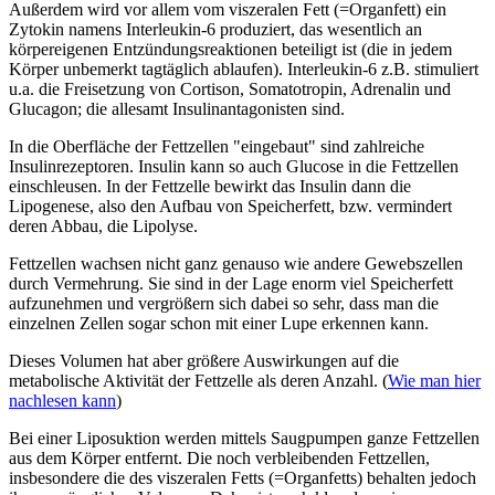
Außerdem wird vor allem vom viszeralen Fett (=Organfett) ein
Zytokin namens Interleukin-6 produziert, das wesentlich an
körpereigenen Entzündungsreaktionen beteiligt ist (die in jedem
Körper unbemerkt tagtäglich ablaufen). Interleukin-6 z.B. stimuliert
u.a. die Freisetzung von Cortison, Somatotropin, Adrenalin und
Glucagon; die allesamt Insulinantagonisten sind.
In die Oberfläche der Fettzellen "eingebaut" sind zahlreiche
Insulinrezeptoren. Insulin kann so auch Glucose in die Fettzellen
einschleusen. In der Fettzelle bewirkt das Insulin dann die
Lipogenese, also den Aufbau von Speicherfett, bzw. vermindert
deren Abbau, die Lipolyse.
Fettzellen wachsen nicht ganz genauso wie andere Gewebszellen
durch Vermehrung. Sie sind in der Lage enorm viel Speicherfett
aufzunehmen und vergrößern sich dabei so sehr, dass man die
einzelnen Zellen sogar schon mit einer Lupe erkennen kann.
Dieses Volumen hat aber größere Auswirkungen auf die
metabolische Aktivität der Fettzelle als deren Anzahl. (
Wie man hier
nachlesen kann
)
Bei einer Liposuktion werden mittels Saugpumpen ganze Fettzellen
aus dem Körper entfernt. Die noch verbleibenden Fettzellen,
insbesondere die des viszeralen Fetts (=Organfetts) behalten jedoch