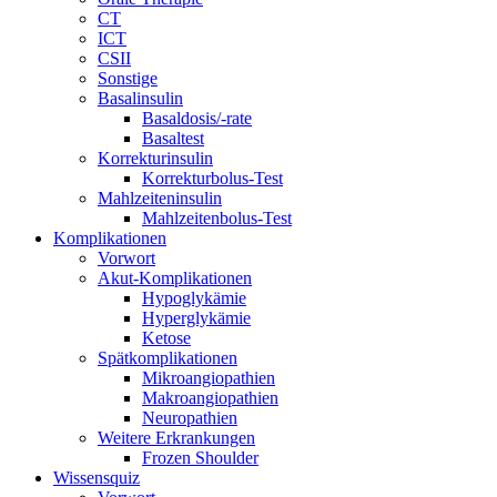
CT
ICT
CSII
Sonstige
Basalinsulin
Basaldosis/-rate
Basaltest
Korrekturinsulin
Korrekturbolus-Test
Mahlzeiteninsulin
Mahlzeitenbolus-Test
Komplikationen
Vorwort
Akut-Komplikationen
Hypoglykämie
Hyperglykämie
Ketose
Spätkomplikationen
Mikroangiopathien
Makroangiopathien
Neuropathien
Weitere Erkrankungen
Frozen Shoulder
Wissensquiz