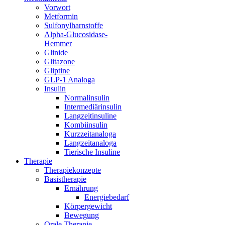
Vorwort
Metformin
Sulfonylharnstoffe
Alpha-Glucosidase-
Hemmer
Glinide
Glitazone
Gliptine
GLP-1 Analoga
Insulin
Normalinsulin
Intermediärinsulin
Langzeitinsuline
Kombiinsulin
Kurzzeitanaloga
Langzeitanaloga
Tierische Insuline
Therapie
Therapiekonzepte
Basistherapie
Ernährung
Energiebedarf
Körpergewicht
Bewegung
Orale Therapie