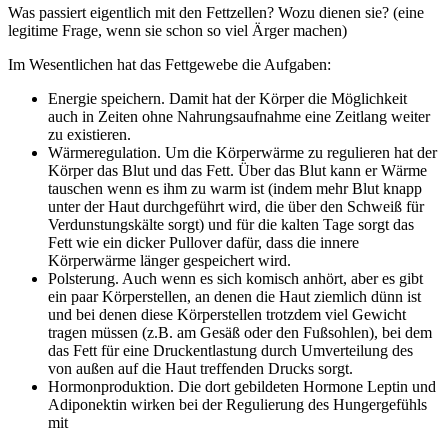
Was passiert eigentlich mit den Fettzellen? Wozu dienen sie? (eine
legitime Frage, wenn sie schon so viel Ärger machen)
Im Wesentlichen hat das Fettgewebe die Aufgaben:
Energie speichern. Damit hat der Körper die Möglichkeit
auch in Zeiten ohne Nahrungsaufnahme eine Zeitlang weiter
zu existieren.
Wärmeregulation. Um die Körperwärme zu regulieren hat der
Körper das Blut und das Fett. Über das Blut kann er Wärme
tauschen wenn es ihm zu warm ist (indem mehr Blut knapp
unter der Haut durchgeführt wird, die über den Schweiß für
Verdunstungskälte sorgt) und für die kalten Tage sorgt das
Fett wie ein dicker Pullover dafür, dass die innere
Körperwärme länger gespeichert wird.
Polsterung. Auch wenn es sich komisch anhört, aber es gibt
ein paar Körperstellen, an denen die Haut ziemlich dünn ist
und bei denen diese Körperstellen trotzdem viel Gewicht
tragen müssen (z.B. am Gesäß oder den Fußsohlen), bei dem
das Fett für eine Druckentlastung durch Umverteilung des
von außen auf die Haut treffenden Drucks sorgt.
Hormonproduktion. Die dort gebildeten Hormone Leptin und
Adiponektin wirken bei der Regulierung des Hungergefühls
mit