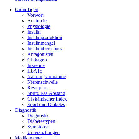
Grundlagen
Vorwort
Anatomie
Physiologie
Insulin
Insulinproduktion
Insulinmangel
Insulinüberschuss
Antagonisten
Glukagon
Inkretine
HbA1c
Nahrungsaufnahme
Nierenschwelle
Resorption
Spritz-Ess-Abstand
Glykämischer Index
Sport und Diabetes
Diagnostik
Diagnostik
Diabetestypen
Symptome
Untersuchungen
Medikamente