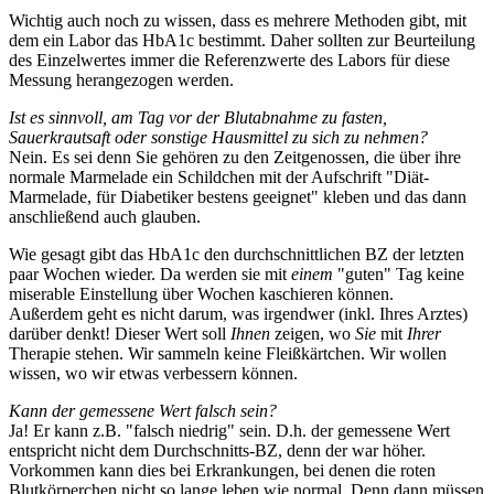
Wichtig auch noch zu wissen, dass es mehrere Methoden gibt, mit
dem ein Labor das HbA1c bestimmt. Daher sollten zur Beurteilung
des Einzelwertes immer die Referenzwerte des Labors für diese
Messung herangezogen werden.
Ist es sinnvoll, am Tag vor der Blutabnahme zu fasten,
Sauerkrautsaft oder sonstige Hausmittel zu sich zu nehmen?
Nein. Es sei denn Sie gehören zu den Zeitgenossen, die über ihre
normale Marmelade ein Schildchen mit der Aufschrift "Diät-
Marmelade, für Diabetiker bestens geeignet" kleben und das dann
anschließend auch glauben.
Wie gesagt gibt das HbA1c den durchschnittlichen BZ der letzten
paar Wochen wieder. Da werden sie mit
einem
"guten" Tag keine
miserable Einstellung über Wochen kaschieren können.
Außerdem geht es nicht darum, was irgendwer (inkl. Ihres Arztes)
darüber denkt! Dieser Wert soll
Ihnen
zeigen, wo
Sie
mit
Ihrer
Therapie stehen. Wir sammeln keine Fleißkärtchen. Wir wollen
wissen, wo wir etwas verbessern können.
Kann der gemessene Wert falsch sein?
Ja! Er kann z.B. "falsch niedrig" sein. D.h. der gemessene Wert
entspricht nicht dem Durchschnitts-BZ, denn der war höher.
Vorkommen kann dies bei Erkrankungen, bei denen die roten
Blutkörperchen nicht so lange leben wie normal. Denn dann müssen