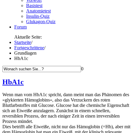
Vorwort
Basistest
Anatomietest
Insulin-Quiz
Glukagon-Quiz
Forum
Aktuelle Seite:
Startseite
/
Fortgeschrittene
/
Grundlagen
HbA1c
0
HbA1c
Wenn man vom HbA1c spricht, dann meint man das Phänomen des
»glykierten Hämoglobins«
, also das Verzuckern des roten
Blutfarbstoffes mit Glucose. Glucose hat die chemische Eigenschaft
sich an Eiweiße anzulagern. Zunächst in einem schnellen,
reversiblen Prozess, der nach einiger Zeit in einen irreversiblen
Prozess mündet.
Dies betrifft alle Eiweiße, nicht nur das Hämoglobin (=Hb), aber mit
dem Hämoglobin hat man ein Eiweiß, mit der klinisch relevante