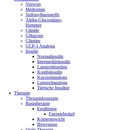
Vorwort
Metformin
Sulfonylharnstoffe
Alpha-Glucosidase-
Hemmer
Glinide
Glitazone
Gliptine
GLP-1 Analoga
Insulin
Normalinsulin
Intermediärinsulin
Langzeitinsuline
Kombiinsulin
Kurzzeitanaloga
Langzeitanaloga
Tierische Insuline
Therapie
Therapiekonzepte
Basistherapie
Ernährung
Energiebedarf
Körpergewicht
Bewegung
Orale Therapie