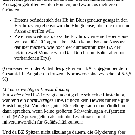
Aussagen getroffen werden können, und zwar aus mehreren
Gründen:
Erstens befindet sich das Hb im Blut (genauer gesagt in den
Erythrozyten) ebenso wie die Blutglucose, über die man eine
Aussage treffen will.
Zweitens weiß man, dass die Erythrozyten eine Lebensdauer
von ca. 90-120 Tagen haben. Man kann also eine Aussage
darüber machen, wie hoch der durchschnittliche BZ der
letzten zwei Monate war. (Das Durchschnittsalter aller noch
vorhandenen Erys)
(Gemessen wird der Anteil des glykierten HbA1c gegenüber dem
Gesamt-Hb, Angaben in Prozent. Normwerte sind zwischen 4,5-5,5
%)
Mit einer wichtigen Einschränkung:
Ein
schlechtes
HbA1c zeigt eindeutig eine schlechte Einstellung,
während ein
normwertiges
HbA1c noch kein Beweis für eine gute
Einstellung ist. Von einer guten Einstellung kann man nämlich nur
dann sprechen, wenn keine größeren Schwankungen aufgetreten
sind. (BZ-Spitzen gelten als potentiell zytotoxisch und
mitverantwortlich für Gefäßschädigungen)
Und da BZ-Spitzen nicht allzulange dauern, die Glykierung aber