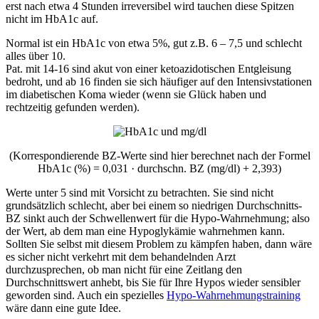
erst nach etwa 4 Stunden irreversibel wird tauchen diese Spitzen
nicht im HbA1c auf.
Normal ist ein HbA1c von etwa 5%, gut z.B. 6 – 7,5 und schlecht
alles über 10.
Pat. mit 14-16 sind akut von einer ketoazidotischen Entgleisung
bedroht, und ab 16 finden sie sich häufiger auf den Intensivstationen
im diabetischen Koma wieder (wenn sie Glück haben und
rechtzeitig gefunden werden).
(Korrespondierende BZ-Werte sind hier berechnet nach der Formel
HbA1c (%) = 0,031 · durchschn. BZ (mg/dl) + 2,393)
Werte unter 5 sind mit Vorsicht zu betrachten. Sie sind nicht
grundsätzlich schlecht, aber bei einem so niedrigen Durchschnitts-
BZ sinkt auch der Schwellenwert für die Hypo-Wahrnehmung; also
der Wert, ab dem man eine Hypoglykämie wahrnehmen kann.
Sollten Sie selbst mit diesem Problem zu kämpfen haben, dann wäre
es sicher nicht verkehrt mit dem behandelnden Arzt
durchzusprechen, ob man nicht für eine Zeitlang den
Durchschnittswert anhebt, bis Sie für Ihre Hypos wieder sensibler
geworden sind. Auch ein spezielles
Hypo-Wahrnehmungstraining
wäre dann eine gute Idee.