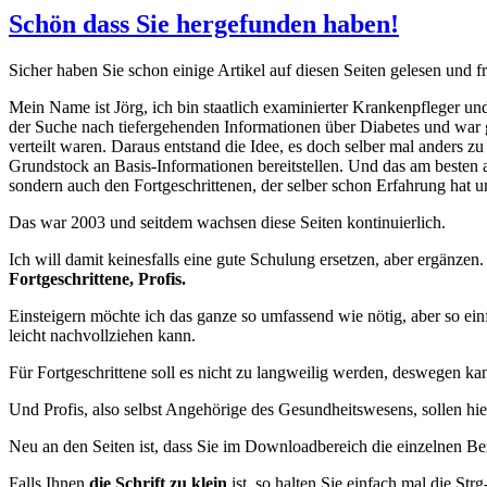
Schön dass Sie hergefunden haben!
Sicher haben Sie schon einige Artikel auf diesen Seiten gelesen und
Mein Name ist Jörg, ich bin staatlich examinierter Krankenpfleger und 
der Suche nach tiefergehenden Informationen über Diabetes und war ga
verteilt waren. Daraus entstand die Idee, es doch selber mal anders z
Grundstock an Basis-Informationen bereitstellen. Und das am besten auf
sondern auch den Fortgeschrittenen, der selber schon Erfahrung hat un
Das war 2003 und seitdem wachsen diese Seiten kontinuierlich.
Ich will damit keinesfalls eine gute Schulung ersetzen, aber ergänze
Fortgeschrittene, Profis.
Einsteigern möchte ich das ganze so umfassend wie nötig, aber so einf
leicht nachvollziehen kann.
Für Fortgeschrittene soll es nicht zu langweilig werden, deswegen k
Und Profis, also selbst Angehörige des Gesundheitswesens, sollen hie
Neu an den Seiten ist, dass Sie im Downloadbereich die einzelnen Be
Falls Ihnen
die Schrift zu klein
ist, so halten Sie einfach mal die Str