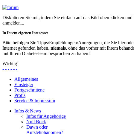
Diskutieren Sie mit, indem Sie einfach auf das Bild oben klicken und
anmelden...
In Ihrem eigenen Interesse:
Bitte befolgen Sie Tipps/Empfehlungen/Anregungen, die Sie hier od
Internet gefunden haben,
niemals,
ohne das vorher mit Ihrem behande
mit Ihrem Diabetesteam besprochen zu haben!
Wichtig!
-
-
-
-
-
-
Allgemeines
Einsteiger
Fortgeschrittene
Profis
Service & Impressum
Infos & News
Infos für Angehörige
Null Bock
Dawn oder
Aufstehphänomen?