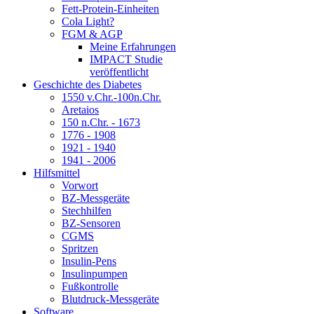
Fett-Protein-Einheiten
Cola Light?
FGM & AGP
Meine Erfahrungen
IMPACT Studie
veröffentlicht
Geschichte des Diabetes
1550 v.Chr.-100n.Chr.
Aretaios
150 n.Chr. - 1673
1776 - 1908
1921 - 1940
1941 - 2006
Hilfsmittel
Vorwort
BZ-Messgeräte
Stechhilfen
BZ-Sensoren
CGMS
Spritzen
Insulin-Pens
Insulinpumpen
Fußkontrolle
Blutdruck-Messgeräte
Software