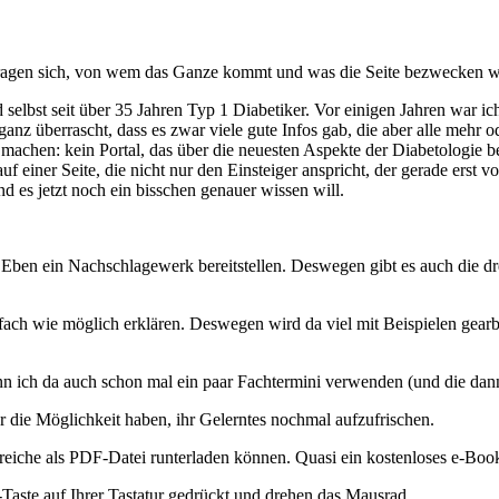
 fragen sich, von wem das Ganze kommt und was die Seite bezwecken wi
selbst seit über 35 Jahren Typ 1 Diabetiker. Vor einigen Jahren war ich -
nz überrascht, dass es zwar viele gute Infos gab, die aber alle mehr o
u machen: kein Portal, das über die neuesten Aspekte der Diabetologie be
 einer Seite, die nicht nur den Einsteiger anspricht, der gerade erst v
d es jetzt noch ein bisschen genauer wissen will.
n. Eben ein Nachschlagewerk bereitstellen. Deswegen gibt es auch die d
ach wie möglich erklären. Deswegen wird da viel mit Beispielen gearbeit
ann ich da auch schon mal ein paar Fachtermini verwenden (und die dan
r die Möglichkeit haben, ihr Gelerntes nochmal aufzufrischen.
reiche als PDF-Datei runterladen können. Quasi ein kostenloses e-Boo
g-Taste auf Ihrer Tastatur gedrückt und drehen das Mausrad.