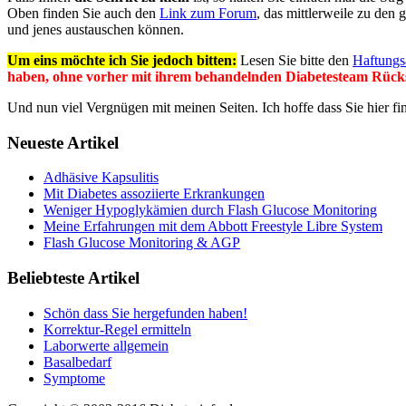
Oben finden Sie auch den
Link zum Forum
, das mittlerweile zu den
und jenes austauschen können.
Um eins möchte ich Sie jedoch bitten:
Lesen Sie bitte den
Haftungs
haben, ohne vorher mit ihrem behandelnden Diabetesteam Rücks
Und nun viel Vergnügen mit meinen Seiten. Ich hoffe dass Sie hier f
Neueste Artikel
Adhäsive Kapsulitis
Mit Diabetes assoziierte Erkrankungen
Weniger Hypoglykämien durch Flash Glucose Monitoring
Meine Erfahrungen mit dem Abbott Freestyle Libre System
Flash Glucose Monitoring & AGP
Beliebteste Artikel
Schön dass Sie hergefunden haben!
Korrektur-Regel ermitteln
Laborwerte allgemein
Basalbedarf
Symptome