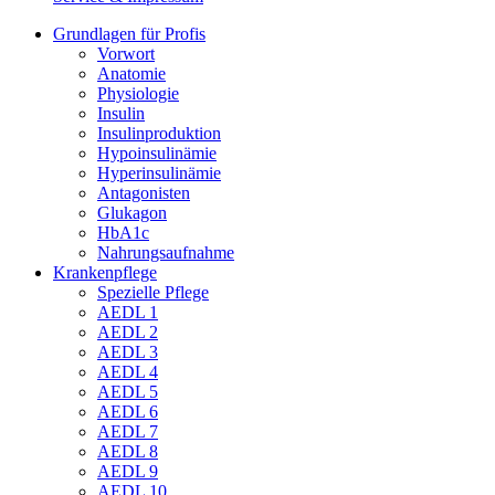
Grundlagen für Profis
Vorwort
Anatomie
Physiologie
Insulin
Insulinproduktion
Hypoinsulinämie
Hyperinsulinämie
Antagonisten
Glukagon
HbA1c
Nahrungsaufnahme
Krankenpflege
Spezielle Pflege
AEDL 1
AEDL 2
AEDL 3
AEDL 4
AEDL 5
AEDL 6
AEDL 7
AEDL 8
AEDL 9
AEDL 10