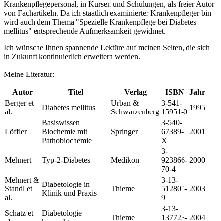
Krankenpflegepersonal, in Kursen und Schulungen, als freier Autor
von Fachartikeln. Da ich staatlich examinierter Krankenpfleger bin
wird auch dem Thema "Spezielle Krankenpflege bei Diabetes
mellitus" entsprechende Aufmerksamkeit gewidmet.
Ich wünsche Ihnen spannende Lektüre auf meinen Seiten, die sich
in Zukunft kontinuierlich erweitern werden.
Meine Literatur:
Autor
Titel
Verlag
ISBN
Jahr
Berger et
Urban &
3-541-
Diabetes mellitus
1995
al.
Schwarzenberg
15951-0
Basiswissen
3-540-
Löffler
Biochemie mit
Springer
67389-
2001
Pathobiochemie
X
3-
Mehnert
Typ-2-Diabetes
Medikon
923866-
2000
70-4
Mehnert &
3-13-
Diabetologie in
Standl et
Thieme
512805-
2003
Klinik und Praxis
al.
9
3-13-
Schatz et
Diabetologie
Thieme
137723-
2004