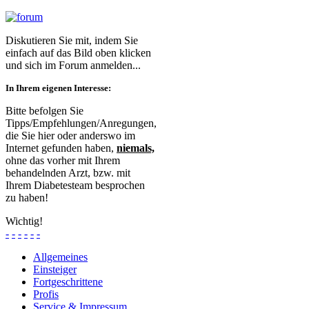
Diskutieren Sie mit, indem Sie
einfach auf das Bild oben klicken
und sich im Forum anmelden...
In Ihrem eigenen Interesse:
Bitte befolgen Sie
Tipps/Empfehlungen/Anregungen,
die Sie hier oder anderswo im
Internet gefunden haben,
niemals,
ohne das vorher mit Ihrem
behandelnden Arzt, bzw. mit
Ihrem Diabetesteam besprochen
zu haben!
Wichtig!
-
-
-
-
-
-
Allgemeines
Einsteiger
Fortgeschrittene
Profis
Service & Impressum