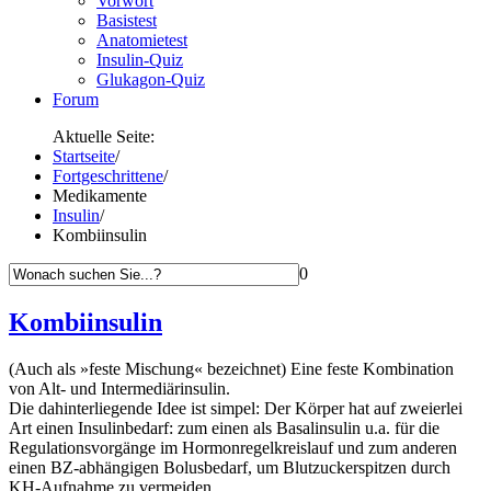
Vorwort
Basistest
Anatomietest
Insulin-Quiz
Glukagon-Quiz
Forum
Aktuelle Seite:
Startseite
/
Fortgeschrittene
/
Medikamente
Insulin
/
Kombiinsulin
0
Kombiinsulin
(Auch als »feste Mischung« bezeichnet) Eine feste Kombination
von Alt- und Intermediärinsulin.
Die dahinterliegende Idee ist simpel: Der Körper hat auf zweierlei
Art einen Insulinbedarf: zum einen als Basalinsulin u.a. für die
Regulationsvorgänge im Hormonregelkreislauf und zum anderen
einen BZ-abhängigen Bolusbedarf, um Blutzuckerspitzen durch
KH-Aufnahme zu vermeiden.