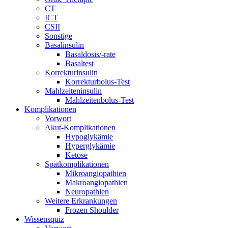
CT
ICT
CSII
Sonstige
Basalinsulin
Basaldosis/-rate
Basaltest
Korrekturinsulin
Korrekturbolus-Test
Mahlzeiteninsulin
Mahlzeitenbolus-Test
Komplikationen
Vorwort
Akut-Komplikationen
Hypoglykämie
Hyperglykämie
Ketose
Spätkomplikationen
Mikroangiopathien
Makroangiopathien
Neuropathien
Weitere Erkrankungen
Frozen Shoulder
Wissensquiz