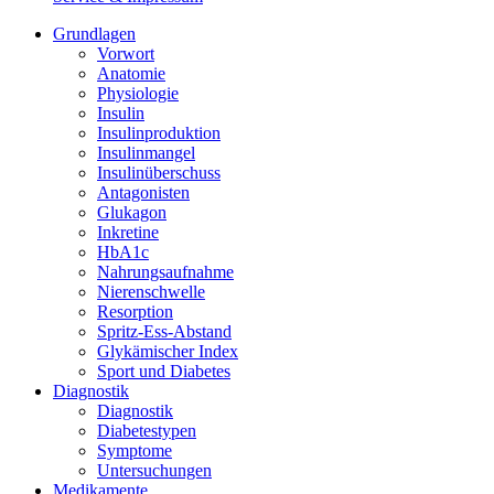
Grundlagen
Vorwort
Anatomie
Physiologie
Insulin
Insulinproduktion
Insulinmangel
Insulinüberschuss
Antagonisten
Glukagon
Inkretine
HbA1c
Nahrungsaufnahme
Nierenschwelle
Resorption
Spritz-Ess-Abstand
Glykämischer Index
Sport und Diabetes
Diagnostik
Diagnostik
Diabetestypen
Symptome
Untersuchungen
Medikamente