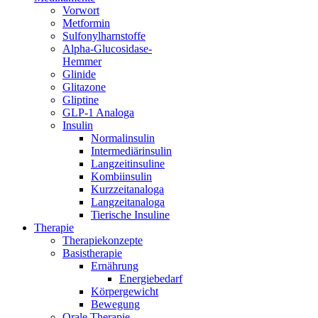
Vorwort
Metformin
Sulfonylharnstoffe
Alpha-Glucosidase-
Hemmer
Glinide
Glitazone
Gliptine
GLP-1 Analoga
Insulin
Normalinsulin
Intermediärinsulin
Langzeitinsuline
Kombiinsulin
Kurzzeitanaloga
Langzeitanaloga
Tierische Insuline
Therapie
Therapiekonzepte
Basistherapie
Ernährung
Energiebedarf
Körpergewicht
Bewegung
Orale Therapie