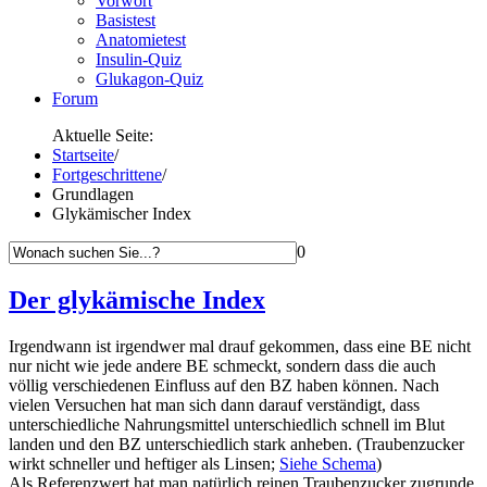
Vorwort
Basistest
Anatomietest
Insulin-Quiz
Glukagon-Quiz
Forum
Aktuelle Seite:
Startseite
/
Fortgeschrittene
/
Grundlagen
Glykämischer Index
0
Der glykämische Index
Irgendwann ist irgendwer mal drauf gekommen, dass eine BE nicht
nur nicht wie jede andere BE schmeckt, sondern dass die auch
völlig verschiedenen Einfluss auf den BZ haben können. Nach
vielen Versuchen hat man sich dann darauf verständigt, dass
unterschiedliche Nahrungsmittel unterschiedlich schnell im Blut
landen und den BZ unterschiedlich stark anheben. (Traubenzucker
wirkt schneller und heftiger als Linsen;
Siehe Schema
)
Als Referenzwert hat man natürlich reinen Traubenzucker zugrunde