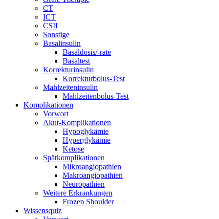
CT
ICT
CSII
Sonstige
Basalinsulin
Basaldosis/-rate
Basaltest
Korrekturinsulin
Korrekturbolus-Test
Mahlzeiteninsulin
Mahlzeitenbolus-Test
Komplikationen
Vorwort
Akut-Komplikationen
Hypoglykämie
Hyperglykämie
Ketose
Spätkomplikationen
Mikroangiopathien
Makroangiopathien
Neuropathien
Weitere Erkrankungen
Frozen Shoulder
Wissensquiz