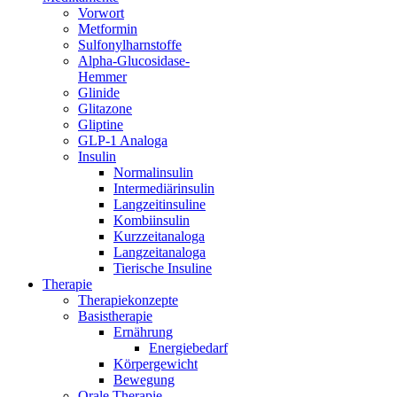
Vorwort
Metformin
Sulfonylharnstoffe
Alpha-Glucosidase-
Hemmer
Glinide
Glitazone
Gliptine
GLP-1 Analoga
Insulin
Normalinsulin
Intermediärinsulin
Langzeitinsuline
Kombiinsulin
Kurzzeitanaloga
Langzeitanaloga
Tierische Insuline
Therapie
Therapiekonzepte
Basistherapie
Ernährung
Energiebedarf
Körpergewicht
Bewegung
Orale Therapie