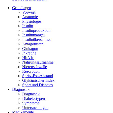
Grundlagen
Vorwort
Anatomie
Physiologie
Insulin
Insulinproduktion
Insulinmangel
Insulinüberschuss
Antagonisten
Glukagon
Inkretine
HbA1c
Nahrungsaufnahme
Nierenschwelle
Resorption
Spritz-Ess-Abstand
Glykämischer Index
Sport und Diabetes
Diagnostik
Diagnostik
Diabetestypen
Symptome
Untersuchungen
Medikamente