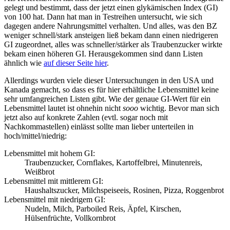
gelegt und bestimmt, dass der jetzt einen glykämischen Index (GI)
von 100 hat. Dann hat man in Testreihen untersucht, wie sich
dagegen andere Nahrungsmittel verhalten. Und alles, was den BZ
weniger schnell/stark ansteigen ließ bekam dann einen niedrigeren
GI zugeordnet, alles was schneller/stärker als Traubenzucker wirkte
bekam einen höheren GI. Herausgekommen sind dann Listen
ähnlich wie
auf dieser Seite hier
.
Allerdings wurden viele dieser Untersuchungen in den USA und
Kanada gemacht, so dass es für hier erhältliche Lebensmittel keine
sehr umfangreichen Listen gibt. Wie der genaue GI-Wert für ein
Lebensmittel lautet ist ohnehin nicht
sooo
wichtig. Bevor man sich
jetzt also auf konkrete Zahlen (evtl. sogar noch mit
Nachkommastellen) einlässt sollte man lieber unterteilen in
hoch/mittel/niedrig:
Lebensmittel mit hohem GI:
Traubenzucker, Cornflakes, Kartoffelbrei, Minutenreis,
Weißbrot
Lebensmittel mit mittlerem GI:
Haushaltszucker, Milchspeiseeis, Rosinen, Pizza, Roggenbrot
Lebensmittel mit niedrigem GI:
Nudeln, Milch, Parboiled Reis, Äpfel, Kirschen,
Hülsenfrüchte, Vollkornbrot