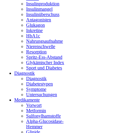
Insulinproduktion
Insulinmangel
Insulinüberschuss
Antagonisten
Glukagon
Inkretine
HbA1c
Nahrungsaufnahme
Nierenschwelle
Resorption
Spritz-Ess-Abstand
Glykämischer Index
Sport und Diabetes
Diagnostik
Diagnostik
Diabetestypen
Symptome
Untersuchungen
Medikamente
Vorwort
Metformin
Sulfonylharnstoffe
Alpha-Glucosidase-
Hemmer
Glinide