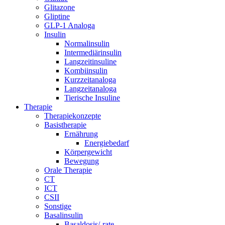
Glitazone
Gliptine
GLP-1 Analoga
Insulin
Normalinsulin
Intermediärinsulin
Langzeitinsuline
Kombiinsulin
Kurzzeitanaloga
Langzeitanaloga
Tierische Insuline
Therapie
Therapiekonzepte
Basistherapie
Ernährung
Energiebedarf
Körpergewicht
Bewegung
Orale Therapie
CT
ICT
CSII
Sonstige
Basalinsulin
Basaldosis/-rate