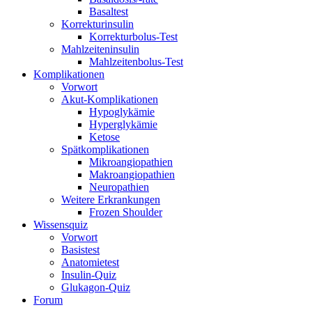
Basaltest
Korrekturinsulin
Korrekturbolus-Test
Mahlzeiteninsulin
Mahlzeitenbolus-Test
Komplikationen
Vorwort
Akut-Komplikationen
Hypoglykämie
Hyperglykämie
Ketose
Spätkomplikationen
Mikroangiopathien
Makroangiopathien
Neuropathien
Weitere Erkrankungen
Frozen Shoulder
Wissensquiz
Vorwort
Basistest
Anatomietest
Insulin-Quiz
Glukagon-Quiz
Forum