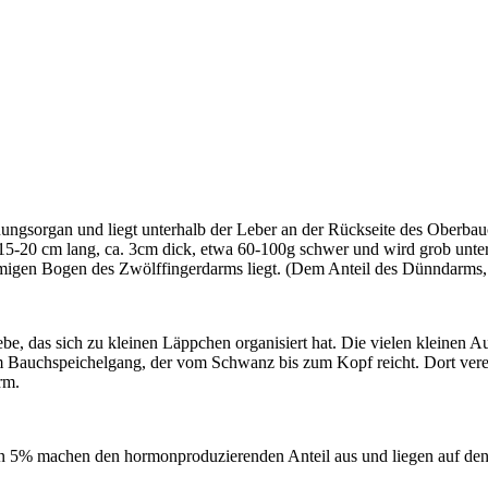
ungsorgan und liegt unterhalb der Leber an der Rückseite des Oberba
 15-20 cm lang, ca. 3cm dick, etwa 60-100g schwer und wird grob unter
örmigen Bogen des Zwölffingerdarms liegt. (Dem Anteil des Dünndarms,
, das sich zu kleinen Läppchen organisiert hat. Die vielen kleinen A
 Bauchspeichelgang, der vom Schwanz bis zum Kopf reicht. Dort verein
rm.
hen 5% machen den hormonproduzierenden Anteil aus und liegen auf d