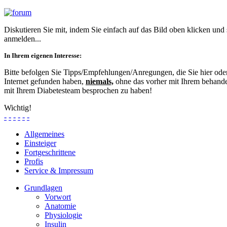
Diskutieren Sie mit, indem Sie einfach auf das Bild oben klicken und
anmelden...
In Ihrem eigenen Interesse:
Bitte befolgen Sie Tipps/Empfehlungen/Anregungen, die Sie hier od
Internet gefunden haben,
niemals,
ohne das vorher mit Ihrem behande
mit Ihrem Diabetesteam besprochen zu haben!
Wichtig!
-
-
-
-
-
-
Allgemeines
Einsteiger
Fortgeschrittene
Profis
Service & Impressum
Grundlagen
Vorwort
Anatomie
Physiologie
Insulin