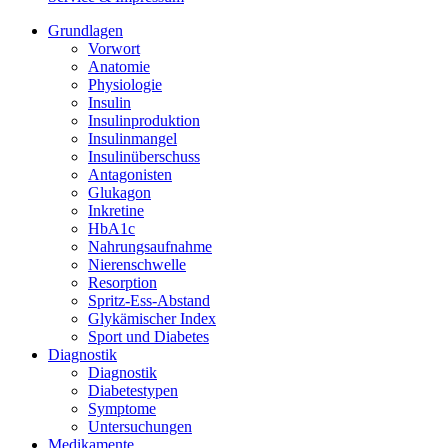
Grundlagen
Vorwort
Anatomie
Physiologie
Insulin
Insulinproduktion
Insulinmangel
Insulinüberschuss
Antagonisten
Glukagon
Inkretine
HbA1c
Nahrungsaufnahme
Nierenschwelle
Resorption
Spritz-Ess-Abstand
Glykämischer Index
Sport und Diabetes
Diagnostik
Diagnostik
Diabetestypen
Symptome
Untersuchungen
Medikamente