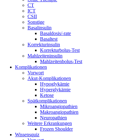
CT
ICT
CSII
Sonstige
Basalinsulin
Basaldosis/-rate
Basaltest
Korrekturinsulin
Korrekturbolus-Test
Mahlzeiteninsulin
Mahlzeitenbolus-Test
Komplikationen
Vorwort
Akut-Komplikationen
Hypoglykämie
Hyperglykämie
Ketose
Spätkomplikationen
Mikroangiopathien
Makroangiopathien
Neuropathien
Weitere Erkrankungen
Frozen Shoulder
Wissensquiz