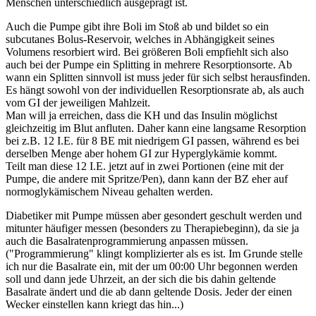
Menschen unterschiedlich ausgeprägt ist.
Auch die Pumpe gibt ihre Boli im Stoß ab und bildet so ein
subcutanes Bolus-Reservoir, welches in Abhängigkeit seines
Volumens resorbiert wird. Bei größeren Boli empfiehlt sich also
auch bei der Pumpe ein Splitting in mehrere Resorptionsorte. Ab
wann ein Splitten sinnvoll ist muss jeder für sich selbst herausfinden.
Es hängt sowohl von der individuellen Resorptionsrate ab, als auch
vom GI der jeweiligen Mahlzeit.
Man will ja erreichen, dass die KH und das Insulin möglichst
gleichzeitig im Blut anfluten. Daher kann eine langsame Resorption
bei z.B. 12 I.E. für 8 BE mit niedrigem GI passen, während es bei
derselben Menge aber hohem GI zur Hyperglykämie kommt.
Teilt man diese 12 I.E. jetzt auf in zwei Portionen (eine mit der
Pumpe, die andere mit Spritze/Pen), dann kann der BZ eher auf
normoglykämischem Niveau gehalten werden.
Diabetiker mit Pumpe müssen aber gesondert geschult werden und
mitunter häufiger messen (besonders zu Therapiebeginn), da sie ja
auch die Basalratenprogrammierung anpassen müssen.
("Programmierung" klingt komplizierter als es ist. Im Grunde stelle
ich nur die Basalrate ein, mit der um 00:00 Uhr begonnen werden
soll und dann jede Uhrzeit, an der sich die bis dahin geltende
Basalrate ändert und die ab dann geltende Dosis. Jeder der einen
Wecker einstellen kann kriegt das hin...)