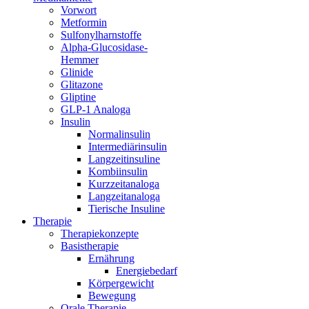
Vorwort
Metformin
Sulfonylharnstoffe
Alpha-Glucosidase-
Hemmer
Glinide
Glitazone
Gliptine
GLP-1 Analoga
Insulin
Normalinsulin
Intermediärinsulin
Langzeitinsuline
Kombiinsulin
Kurzzeitanaloga
Langzeitanaloga
Tierische Insuline
Therapie
Therapiekonzepte
Basistherapie
Ernährung
Energiebedarf
Körpergewicht
Bewegung
Orale Therapie