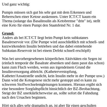
Und ganz wichtig:
Pumpis müssen sich gut bis sehr gut mit dem Erkennen und
Beherrschen einer Ketose auskennen. Unter ICT/CT kaum ein
Thema (solange das Basalinsulin als Ketobremse "drin" ist), stellt
eine Keto für einen Pumpi den Staatsfeind Nr. 1 dar.
Grund:
Anders als bei ICT/CT liegt beim Pumpi kein subkutanes
Basalreservoir vor. (Die Pumpe wird ausschließlich mit schnell- und
kurzwirkendem Insulin betrieben und das dabei entstehende
Subkutan-Reservoir ist bei einem Defekt schnell erschöpft)
Was bei unvorhergesehenen körperlichen Aktivitäten ein Segen ist
(einfach temporär die Basalrate absenken und dann passt das schon)
kann zum Fluch werden, wenn aus irgendeinem Grund die
Insulinversorgung abbricht. (Katheterverstopfung,
Katheter/Ansatzstelle undicht, kein Insulin mehr in der Pumpe usw.)
Dann wird die Ketogenese nicht mehr gestoppt und es kann zu
schweren Stoffwechselentgleisungen kommen. Hieraus ergibt sich
eine besondere Sorgfaltspflicht hinsichtlich der BZ-Beobachtung.
Steigt der BZ unerklärlicherweise an, sollte sofort die Fahndung
nach den Ursachen beginnen.
Hört sich alles sehr dramatisch an, ist aber für einen geschulten