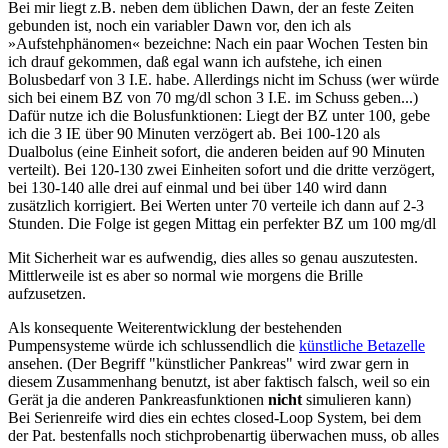
Bei mir liegt z.B. neben dem üblichen Dawn, der an feste Zeiten
gebunden ist, noch ein variabler Dawn vor, den ich als
»Aufstehphänomen«
bezeichne: Nach ein paar Wochen Testen bin
ich drauf gekommen, daß egal wann ich aufstehe, ich einen
Bolusbedarf von 3 I.E. habe. Allerdings nicht im Schuss (wer würde
sich bei einem BZ von 70 mg/dl schon 3 I.E. im Schuss geben...)
Dafür nutze ich die Bolusfunktionen: Liegt der BZ unter 100, gebe
ich die 3 IE über 90 Minuten verzögert ab. Bei 100-120 als
Dualbolus (eine Einheit sofort, die anderen beiden auf 90 Minuten
verteilt). Bei 120-130 zwei Einheiten sofort und die dritte verzögert,
bei 130-140 alle drei auf einmal und bei über 140 wird dann
zusätzlich korrigiert. Bei Werten unter 70 verteile ich dann auf 2-3
Stunden. Die Folge ist gegen Mittag ein perfekter BZ um 100 mg/dl
Mit Sicherheit war es aufwendig, dies alles so genau auszutesten.
Mittlerweile ist es aber so normal wie morgens die Brille
aufzusetzen.
Als konsequente Weiterentwicklung der bestehenden
Pumpensysteme würde ich schlussendlich die
künstliche Betazelle
ansehen. (Der Begriff "künstlicher Pankreas" wird zwar gern in
diesem Zusammenhang benutzt, ist aber faktisch falsch, weil so ein
Gerät ja die anderen Pankreasfunktionen
nicht
simulieren kann)
Bei Serienreife wird dies ein echtes closed-Loop System, bei dem
der Pat. bestenfalls noch stichprobenartig überwachen muss, ob alles