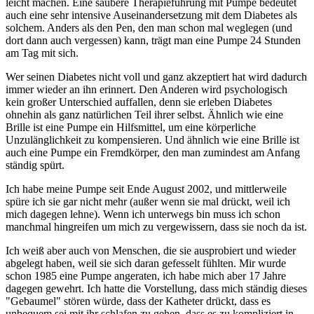
leicht machen. Eine saubere Therapieführung mit Pumpe bedeutet
auch eine sehr intensive Auseinandersetzung mit dem Diabetes als
solchem. Anders als den Pen, den man schon mal weglegen (und
dort dann auch vergessen) kann, trägt man eine Pumpe 24 Stunden
am Tag mit sich.
Wer seinen Diabetes nicht voll und ganz akzeptiert hat wird dadurch
immer wieder an ihn erinnert. Den Anderen wird psychologisch
kein großer Unterschied auffallen, denn sie erleben Diabetes
ohnehin als ganz natürlichen Teil ihrer selbst. Ähnlich wie eine
Brille ist eine Pumpe ein Hilfsmittel, um eine körperliche
Unzulänglichkeit zu kompensieren. Und ähnlich wie eine Brille ist
auch eine Pumpe ein Fremdkörper, den man zumindest am Anfang
ständig spürt.
Ich habe meine Pumpe seit Ende August 2002, und mittlerweile
spüre ich sie gar nicht mehr (außer wenn sie mal drückt, weil ich
mich dagegen lehne). Wenn ich unterwegs bin muss ich schon
manchmal hingreifen um mich zu vergewissern, dass sie noch da ist.
Ich weiß aber auch von Menschen, die sie ausprobiert und wieder
abgelegt haben, weil sie sich daran gefesselt fühlten. Mir wurde
schon 1985 eine Pumpe angeraten, ich habe mich aber 17 Jahre
dagegen gewehrt. Ich hatte die Vorstellung, dass mich ständig dieses
"Gebaumel" stören würde, dass der Katheter drückt, dass es
unbequem sei mit ihr schlafen zu gehen, dass es zu kompliziert in