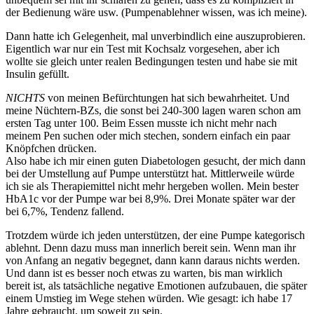
der Bedienung wäre usw. (Pumpenablehner wissen, was ich meine).
Dann hatte ich Gelegenheit, mal unverbindlich eine auszuprobieren.
Eigentlich war nur ein Test mit Kochsalz vorgesehen, aber ich
wollte sie gleich unter realen Bedingungen testen und habe sie mit
Insulin gefüllt.
NICHTS
von meinen Befürchtungen hat sich bewahrheitet. Und
meine Nüchtern-BZs, die sonst bei 240-300 lagen waren schon am
ersten Tag unter 100. Beim Essen musste ich nicht mehr nach
meinem Pen suchen oder mich stechen, sondern einfach ein paar
Knöpfchen drücken.
Also habe ich mir einen guten Diabetologen gesucht, der mich dann
bei der Umstellung auf Pumpe unterstützt hat. Mittlerweile würde
ich sie als Therapiemittel nicht mehr hergeben wollen. Mein bester
HbA1c vor der Pumpe war bei 8,9%. Drei Monate später war der
bei 6,7%, Tendenz fallend.
Trotzdem würde ich jeden unterstützen, der eine Pumpe kategorisch
ablehnt. Denn dazu muss man innerlich bereit sein. Wenn man ihr
von Anfang an negativ begegnet, dann kann daraus nichts werden.
Und dann ist es besser noch etwas zu warten, bis man wirklich
bereit ist, als tatsächliche negative Emotionen aufzubauen, die später
einem Umstieg im Wege stehen würden. Wie gesagt: ich habe 17
Jahre gebraucht, um soweit zu sein.