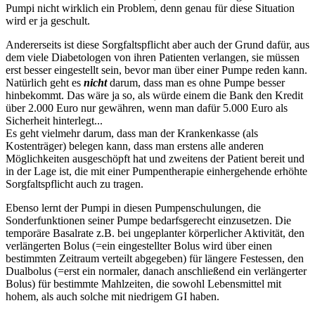
Pumpi nicht wirklich ein Problem, denn genau für diese Situation
wird er ja geschult.
Andererseits ist diese Sorgfaltspflicht aber auch der Grund dafür, aus
dem viele Diabetologen von ihren Patienten verlangen, sie müssen
erst besser eingestellt sein, bevor man über einer Pumpe reden kann.
Natürlich geht es
nicht
darum, dass man es ohne Pumpe besser
hinbekommt. Das wäre ja so, als würde einem die Bank den Kredit
über 2.000 Euro nur gewähren, wenn man dafür 5.000 Euro als
Sicherheit hinterlegt...
Es geht vielmehr darum, dass man der Krankenkasse (als
Kostenträger) belegen kann, dass man erstens alle anderen
Möglichkeiten ausgeschöpft hat und zweitens der Patient bereit und
in der Lage ist, die mit einer Pumpentherapie einhergehende erhöhte
Sorgfaltspflicht auch zu tragen.
Ebenso lernt der Pumpi in diesen Pumpenschulungen, die
Sonderfunktionen seiner Pumpe bedarfsgerecht einzusetzen. Die
temporäre Basalrate z.B. bei ungeplanter körperlicher Aktivität, den
verlängerten Bolus (=ein eingestellter Bolus wird über einen
bestimmten Zeitraum verteilt abgegeben) für längere Festessen, den
Dualbolus (=erst ein normaler, danach anschließend ein verlängerter
Bolus) für bestimmte Mahlzeiten, die sowohl Lebensmittel mit
hohem, als auch solche mit niedrigem GI haben.