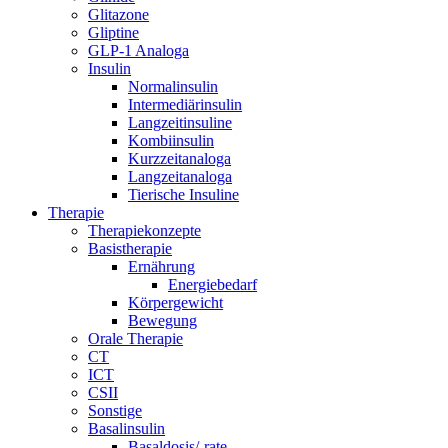
Glitazone
Gliptine
GLP-1 Analoga
Insulin
Normalinsulin
Intermediärinsulin
Langzeitinsuline
Kombiinsulin
Kurzzeitanaloga
Langzeitanaloga
Tierische Insuline
Therapie
Therapiekonzepte
Basistherapie
Ernährung
Energiebedarf
Körpergewicht
Bewegung
Orale Therapie
CT
ICT
CSII
Sonstige
Basalinsulin
Basaldosis/-rate