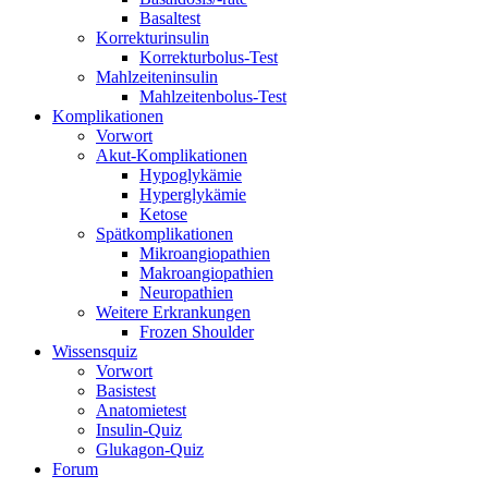
Basaltest
Korrekturinsulin
Korrekturbolus-Test
Mahlzeiteninsulin
Mahlzeitenbolus-Test
Komplikationen
Vorwort
Akut-Komplikationen
Hypoglykämie
Hyperglykämie
Ketose
Spätkomplikationen
Mikroangiopathien
Makroangiopathien
Neuropathien
Weitere Erkrankungen
Frozen Shoulder
Wissensquiz
Vorwort
Basistest
Anatomietest
Insulin-Quiz
Glukagon-Quiz
Forum