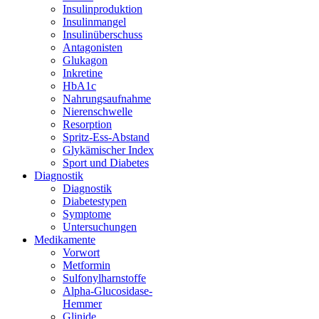
Insulinproduktion
Insulinmangel
Insulinüberschuss
Antagonisten
Glukagon
Inkretine
HbA1c
Nahrungsaufnahme
Nierenschwelle
Resorption
Spritz-Ess-Abstand
Glykämischer Index
Sport und Diabetes
Diagnostik
Diagnostik
Diabetestypen
Symptome
Untersuchungen
Medikamente
Vorwort
Metformin
Sulfonylharnstoffe
Alpha-Glucosidase-
Hemmer
Glinide