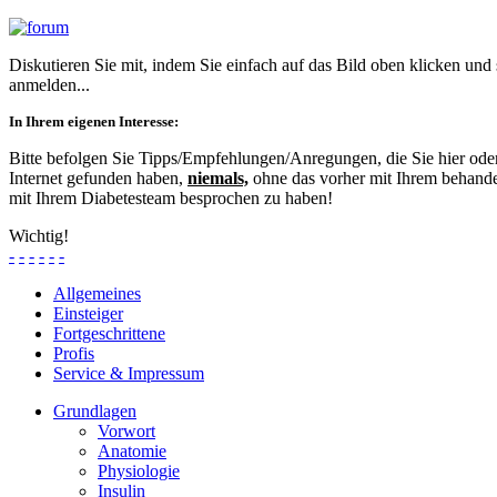
Diskutieren Sie mit, indem Sie einfach auf das Bild oben klicken und
anmelden...
In Ihrem eigenen Interesse:
Bitte befolgen Sie Tipps/Empfehlungen/Anregungen, die Sie hier od
Internet gefunden haben,
niemals,
ohne das vorher mit Ihrem behande
mit Ihrem Diabetesteam besprochen zu haben!
Wichtig!
-
-
-
-
-
-
Allgemeines
Einsteiger
Fortgeschrittene
Profis
Service & Impressum
Grundlagen
Vorwort
Anatomie
Physiologie
Insulin