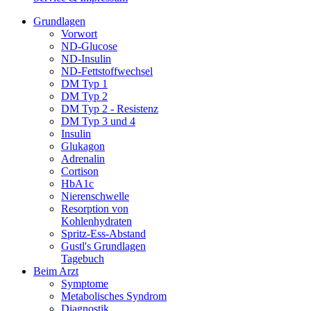
Grundlagen
Vorwort
ND-Glucose
ND-Insulin
ND-Fettstoffwechsel
DM Typ 1
DM Typ 2
DM Typ 2 - Resistenz
DM Typ 3 und 4
Insulin
Glukagon
Adrenalin
Cortison
HbA1c
Nierenschwelle
Resorption von
Kohlenhydraten
Spritz-Ess-Abstand
Gustl's Grundlagen
Tagebuch
Beim Arzt
Symptome
Metabolisches Syndrom
Diagnostik