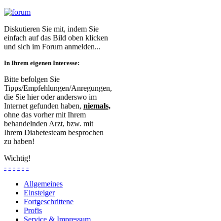
Diskutieren Sie mit, indem Sie
einfach auf das Bild oben klicken
und sich im Forum anmelden...
In Ihrem eigenen Interesse:
Bitte befolgen Sie
Tipps/Empfehlungen/Anregungen,
die Sie hier oder anderswo im
Internet gefunden haben,
niemals,
ohne das vorher mit Ihrem
behandelnden Arzt, bzw. mit
Ihrem Diabetesteam besprochen
zu haben!
Wichtig!
-
-
-
-
-
-
Allgemeines
Einsteiger
Fortgeschrittene
Profis
Service & Impressum