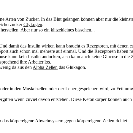
ene Arten von Zucker. In das Blut gelangen können aber nur die kleinst
eicherzucker
Glykogen
.
rstellen. Aber nur so ein klitzekleines bisschen...
nd damit das Insulin wirken kann braucht es
Rezeptoren,
mit denen es
h Sport auch schon mal mehrere auf einmal. Und die Rezeptoren haben n
ause kann kein Insulin andocken, also kann auch keine Glucose in die
prechend ihre Arbeiter los.
u wenig da aus den
Alpha-Zellen
das Glukagon.
 oder in den Muskelzellen oder der Leber gespeichert wird, zu Fett um
ergiften wenn zuviel davon entstehen. Diese Ketonkörper können auch d
h das körpereigene Abwehrsystem gegen körpereigene Zellen richtet.