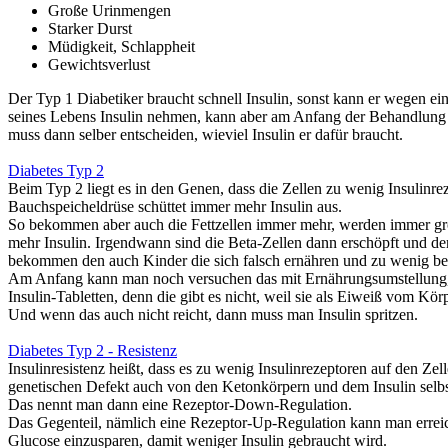
Große Urinmengen
Starker Durst
Müdigkeit, Schlappheit
Gewichtsverlust
Der Typ 1 Diabetiker braucht schnell Insulin, sonst kann er wegen ei
seines Lebens Insulin nehmen, kann aber am Anfang der Behandlung ein
muss dann selber entscheiden, wieviel Insulin er dafür braucht.
Diabetes Typ 2
Beim
Typ 2
liegt es in den Genen, dass die Zellen
zu wenig Insulinre
Bauchspeicheldrüse schüttet immer mehr Insulin aus.
So bekommen aber auch die Fettzellen immer mehr, werden immer gr
mehr Insulin.
Irgendwann sind die Beta-Zellen dann erschöpft
und der
bekommen den auch Kinder die sich falsch ernähren und zu wenig b
Am Anfang kann man noch versuchen das mit
Ernährungsumstellung
Insulin-Tabletten, denn die gibt es nicht, weil sie als Eiweiß vom Kö
Und wenn das auch nicht reicht, dann muss man
Insulin spritzen.
Diabetes Typ 2 - Resistenz
Insulinresistenz
heißt, dass es
zu wenig Insulinrezeptoren
auf den Zell
genetischen Defekt
auch von den
Ketonkörpern
und dem
Insulin selb
Das nennt man dann eine
Rezeptor-Down-Regulation
.
Das Gegenteil, nämlich eine
Rezeptor-Up-Regulation
kann man errei
Glucose einzusparen, damit weniger Insulin gebraucht wird
.