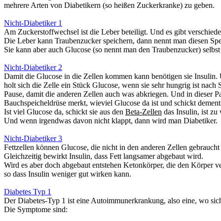
mehrere Arten von
Diabetikern
(so heißen Zuckerkranke) zu geben.
Nicht-Diabetiker 1
Am Zuckerstoffwechsel ist die Leber beteiligt. Und es gibt verschied
Die Leber kann Traubenzucker speichern, dann nennt man diesen Sp
Sie kann aber auch Glucose (so nennt man den Traubenzucker) selbst he
Nicht-Diabetiker 2
Damit die Glucose in die Zellen kommen kann benötigen sie
Insulin.
U
holt sich die Zelle ein Stück Glucose, wenn sie sehr hungrig ist nac
Pause, damit die anderen Zellen auch was abkriegen. Und in dieser P
Bauchspeicheldrüse merkt, wieviel Glucose da ist und schickt dements
Ist viel Glucose da, schickt sie aus den
Beta-Zellen
das Insulin, ist z
Und wenn irgendwas davon nicht klappt, dann wird man Diabetiker.
Nicht-Diabetiker 3
Fettzellen
können Glucose, die nicht in den anderen Zellen gebraucht
Gleichzeitig
bewirkt Insulin, dass Fett langsamer abgebaut wird.
Wird es aber doch abgebaut entstehen
Ketonkörper
, die den Körper v
so dass Insulin weniger gut wirken kann.
Diabetes Typ 1
Der
Diabetes-Typ 1 ist eine Autoimmunerkrankung,
also eine, wo sic
Die Symptome sind: