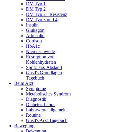
DM Typ 1
DM Typ 2
DM Typ 2 - Resistenz
DM Typ 3 und 4
Insulin
Glukagon
Adrenalin
Cortison
HbA1c
Nierenschwelle
Resorption von
Kohlenhydraten
Spritz-Ess-Abstand
Gustl's Grundlagen
Tagebuch
Beim Arzt
Symptome
Metabolisches Syndrom
Diagnostik
Diabetes-Labor
Laborwerte allgemein
Routine
Gustl's Arzt-Tagebuch
Bewegung
Bewegung