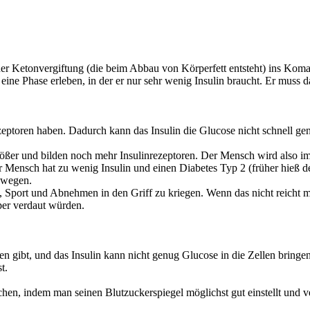
ner
Ketonvergiftung
(die beim Abbau von Körperfett entsteht) ins Koma 
e Phase erleben, in der er nur sehr wenig Insulin braucht. Er muss dar
zeptoren
haben. Dadurch kann das Insulin die Glucose nicht schnell gen
ößer und bilden noch mehr Insulinrezeptoren. Der Mensch wird also
im
 Mensch hat zu wenig Insulin und einen Diabetes Typ 2 (früher hieß de
ewegen.
, Sport und Abnehmen
in den Griff zu kriegen. Wenn das nicht reicht
rper verdaut würden.
en gibt, und das Insulin kann nicht genug Glucose in die Zellen bring
st
.
chen, indem man seinen
Blutzuckerspiegel möglichst gut einstellt
und ve