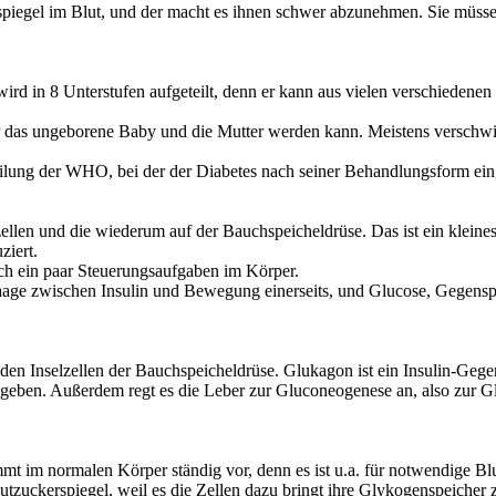
spiegel im Blut, und der macht es ihnen schwer abzunehmen. Sie müsse
wird in 8 Unterstufen aufgeteilt, denn er kann aus vielen verschieden
ür das ungeborene Baby und die Mutter werden kann. Meistens verschwi
eilung der WHO, bei der der Diabetes nach seiner Behandlungsform eing
lzellen und die wiederum auf der Bauchspeicheldrüse. Das ist ein klein
ziert.
och ein paar Steuerungsaufgaben
im Körper.
Waage zwischen Insulin und Bewegung einerseits, und Glucose, Gegens
 den Inselzellen der Bauchspeicheldrüse. Glukagon ist ein Insulin-Gegen
ugeben. Außerdem regt es die Leber zur
Gluconeogenese
an, also zur 
ommt im normalen Körper ständig vor, denn es ist u.a. für notwendige 
utzuckerspiegel,
weil es die Zellen dazu bringt ihre Glykogenspeicher 