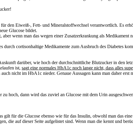
zucker!
 für den Eiweiß-, Fett- und Mineralstoffwechsel verantwortlich. Es
erh
neue Glucose bildet.
igt, aber wenn man das wegen einer Zusatzerkrankung als Medikament 
 es durch cortisonhaltige Medikamente zum Ausbruch des Diabetes ko
 Auskunft darüber, wie hoch der
durchschnittliche Blutzucker in den le
elaufen ist,
sagt eine normales HbA1c noch lange nicht, dass alles supe
das auch nicht im HbA1c nieder. Genaue Aussagen kann man daher erst
r zu hoch
, dann wird das zuviel an Glucose mit dem Urin ausgeschw
 gilt für die Glucose ebenso wie für das Insulin, obwohl man das eine 
egen
, die auf dieser Seite aufgelistet sind. Wenn man die
kennt und berück