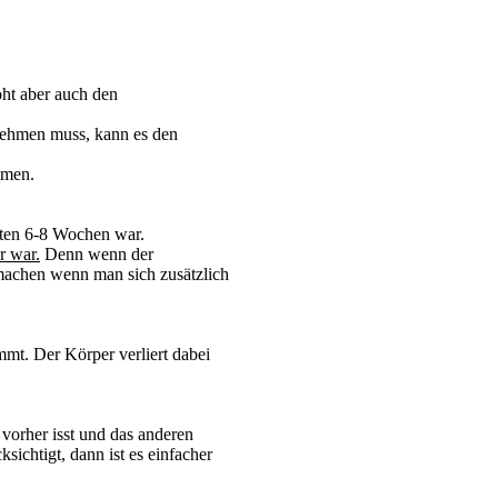
öht
aber auch
den
nehmen muss, kann es den
mmen.
tzten 6-8 Wochen
war.
r war.
Denn wenn der
 machen wenn man sich zusätzlich
emmt. Der Körper
verliert dabei
vorher isst und das anderen
sichtigt, dann ist es einfacher