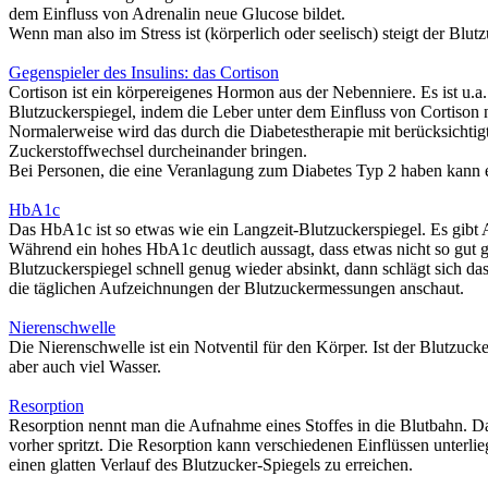
dem Einfluss von Adrenalin neue Glucose bildet.
Wenn man also im Stress ist (körperlich oder seelisch) steigt der Blut
Gegenspieler des Insulins: das Cortison
Cortison
ist ein körpereigenes Hormon aus der Nebenniere. Es ist u.a.
Blutzuckerspiegel,
indem die
Leber unter dem Einfluss von Cortison 
Normalerweise wird das durch die Diabetestherapie mit berücksicht
Zuckerstoffwechsel durcheinander bringen.
Bei Personen, die eine Veranlagung zum Diabetes Typ 2 haben kann
HbA1c
Das
HbA1c
ist so etwas wie ein Langzeit-Blutzuckerspiegel. Es gibt
Während ein hohes HbA1c deutlich aussagt, dass etwas nicht so gut g
Blutzuckerspiegel schnell genug wieder absinkt, dann schlägt sich 
die täglichen Aufzeichnungen der Blutzuckermessungen anschaut.
Nierenschwelle
Die
Nierenschwelle
ist ein Notventil für den Körper. Ist der
Blutzucke
aber auch viel Wasser.
Resorption
Resorption
nennt man die Aufnahme eines Stoffes in die Blutbahn. Das
vorher spritzt. Die Resorption
kann verschiedenen Einflüssen unterli
einen glatten Verlauf des Blutzucker-Spiegels zu erreichen.