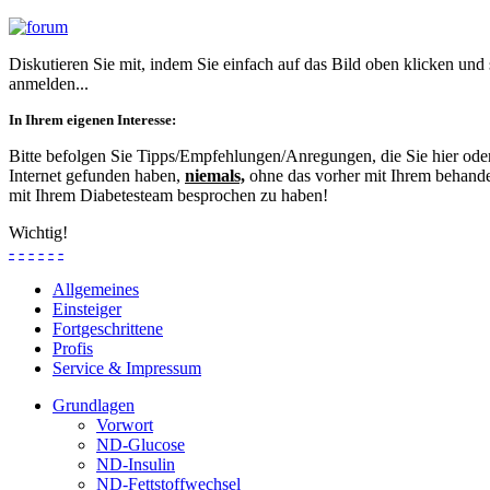
Diskutieren Sie mit, indem Sie einfach auf das Bild oben klicken und
anmelden...
In Ihrem eigenen Interesse:
Bitte befolgen Sie Tipps/Empfehlungen/Anregungen, die Sie hier od
Internet gefunden haben,
niemals,
ohne das vorher mit Ihrem behande
mit Ihrem Diabetesteam besprochen zu haben!
Wichtig!
-
-
-
-
-
-
Allgemeines
Einsteiger
Fortgeschrittene
Profis
Service & Impressum
Grundlagen
Vorwort
ND-Glucose
ND-Insulin
ND-Fettstoffwechsel