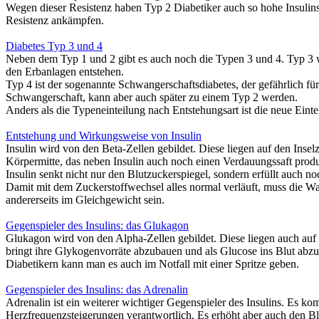
Wegen dieser Resistenz haben Typ 2 Diabetiker auch so hohe Insulin
Resistenz ankämpfen.
Diabetes Typ 3 und 4
Neben dem Typ 1 und 2 gibt es auch noch die
Typen 3 und 4
. Typ 3 
den Erbanlagen entstehen.
Typ 4
ist der sogenannte Schwangerschaftsdiabetes, der gefährlich f
Schwangerschaft,
kann aber auch später zu einem Typ 2 werden.
Anders als die Typeneinteilung nach Entstehungsart ist die neue Eint
Entstehung und Wirkungsweise von Insulin
Insulin
wird von den
Beta-Zellen
gebildet. Diese liegen auf den Inse
Körpermitte, das neben Insulin auch noch einen Verdauungssaft produ
Insulin senkt nicht nur den Blutzuckerspiegel, sondern
erfüllt auch n
Damit mit dem Zuckerstoffwechsel alles normal verläuft, muss die 
andererseits im Gleichgewicht sein.
Gegenspieler des Insulins: das Glukagon
Glukagon
wird von den
Alpha-Zellen
gebildet. Diese liegen auch auf
bringt ihre Glykogenvorräte abzubauen und als Glucose ins Blut abz
Diabetikern kann man es auch im Notfall mit einer Spritze geben.
Gegenspieler des Insulins: das Adrenalin
Adrenalin
ist ein weiterer wichtiger Gegenspieler des Insulins. Es k
Herzfrequenzsteigerungen verantwortlich. Es
erhöht
aber auch
den Bl