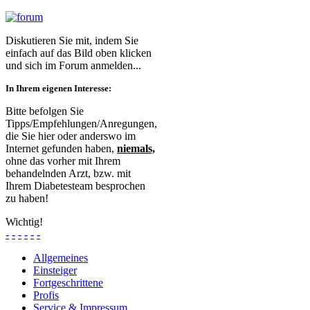
Diskutieren Sie mit, indem Sie
einfach auf das Bild oben klicken
und sich im Forum anmelden...
In Ihrem eigenen Interesse:
Bitte befolgen Sie
Tipps/Empfehlungen/Anregungen,
die Sie hier oder anderswo im
Internet gefunden haben,
niemals,
ohne das vorher mit Ihrem
behandelnden Arzt, bzw. mit
Ihrem Diabetesteam besprochen
zu haben!
Wichtig!
-
-
-
-
-
-
Allgemeines
Einsteiger
Fortgeschrittene
Profis
Service & Impressum