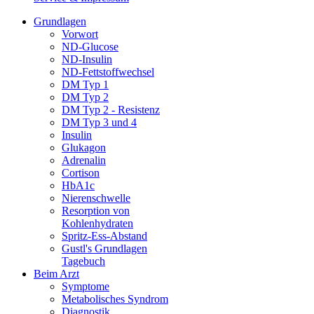
Grundlagen
Vorwort
ND-Glucose
ND-Insulin
ND-Fettstoffwechsel
DM Typ 1
DM Typ 2
DM Typ 2 - Resistenz
DM Typ 3 und 4
Insulin
Glukagon
Adrenalin
Cortison
HbA1c
Nierenschwelle
Resorption von
Kohlenhydraten
Spritz-Ess-Abstand
Gustl's Grundlagen
Tagebuch
Beim Arzt
Symptome
Metabolisches Syndrom
Diagnostik