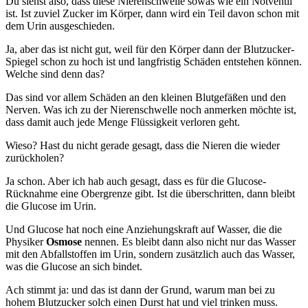
Du siehst also, dass diese Nierenschwelle sowas wie ein Notventil
ist. Ist zuviel Zucker im Körper, dann wird ein Teil davon schon mit
dem Urin ausgeschieden.
Ja, aber das ist nicht gut, weil für den Körper dann der Blutzucker-
Spiegel schon zu hoch ist und langfristig Schäden entstehen können.
Welche sind denn das?
Das sind vor allem Schäden an den kleinen Blutgefäßen und den
Nerven. Was ich zu der Nierenschwelle noch anmerken möchte ist,
dass damit auch jede Menge Flüssigkeit verloren geht.
Wieso? Hast du nicht gerade gesagt, dass die Nieren die wieder
zurückholen?
Ja schon. Aber ich hab auch gesagt, dass es für die Glucose-
Rücknahme eine Obergrenze gibt. Ist die überschritten, dann bleibt
die Glucose im Urin.
Und Glucose hat noch eine Anziehungskraft auf Wasser, die die
Physiker
Osmose
nennen. Es bleibt dann also nicht nur das Wasser
mit den Abfallstoffen im Urin, sondern zusätzlich auch das Wasser,
was die Glucose an sich bindet.
Ach stimmt ja: und das ist dann der Grund, warum man bei zu
hohem Blutzucker solch einen Durst hat und viel trinken muss.