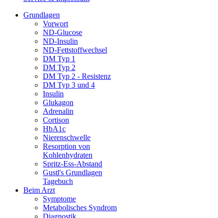
Grundlagen
Vorwort
ND-Glucose
ND-Insulin
ND-Fettstoffwechsel
DM Typ 1
DM Typ 2
DM Typ 2 - Resistenz
DM Typ 3 und 4
Insulin
Glukagon
Adrenalin
Cortison
HbA1c
Nierenschwelle
Resorption von
Kohlenhydraten
Spritz-Ess-Abstand
Gustl's Grundlagen
Tagebuch
Beim Arzt
Symptome
Metabolisches Syndrom
Diagnostik