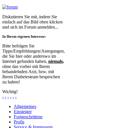
Diskutieren Sie mit, indem Sie
einfach auf das Bild oben klicken
und sich im Forum anmelden...
In Ihrem eigenen Interesse:
Bitte befolgen Sie
Tipps/Empfehlungen/Anregungen,
die Sie hier oder anderswo im
Internet gefunden haben,
niemals,
ohne das vorher mit Ihrem
behandelnden Arzt, bzw. mit
Ihrem Diabetesteam besprochen
zu haben!
Wichtig!
-
-
-
-
-
-
Allgemeines
Einsteiger
Fortgeschrittene
Profis
Service & Impressum