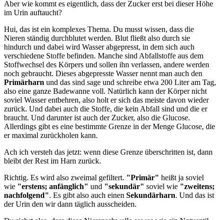
Aber wie kommt es eigentlich, dass der Zucker erst bei dieser Höhe
im Urin auftaucht?
Hui, das ist ein komplexes Thema. Du musst wissen, dass die
Nieren ständig durchblutet werden. Blut fließt also durch sie
hindurch und dabei wird Wasser abgepresst, in dem sich auch
verschiedene Stoffe befinden. Manche sind Abfallstoffe aus dem
Stoffwechsel des Körpers und sollen ihn verlassen, andere werden
noch gebraucht. Dieses abgepresste Wasser nennt man auch den
Primärharn
und das sind sage und schreibe etwa 200 Liter am Tag,
also eine ganze Badewanne voll. Natürlich kann der Körper nicht
soviel Wasser entbehren, also holt er sich das meiste davon wieder
zurück. Und dabei auch die Stoffe, die kein Abfall sind und die er
braucht. Und darunter ist auch der Zucker, also die Glucose.
Allerdings gibt es eine bestimmte Grenze in der Menge Glucose, die
er maximal zurückholen kann.
Ach ich versteh das jetzt: wenn diese Grenze überschritten ist, dann
bleibt der Rest im Harn zurück.
Richtig. Es wird also zweimal gefiltert.
"Primär"
heißt ja soviel
wie
"erstens; anfänglich"
und
"sekundär"
soviel wie
"zweitens;
nachfolgend"
. Es gibt also auch einen
Sekundärharn
. Und das ist
der Urin den wir dann täglich ausscheiden.