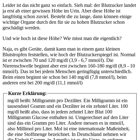
Leider ist das nicht ganz so einfach. Sieh mal: der Blutzucker landet
ja erst ab einer gewissen Höhe im Urin. Aber diese Höhe ist
langfristig schon zuviel. Besteht die zu lange, dann können einige
wichtige Organe durch den für sie zu hohen Blutzucker schon
geschädigt werden.
Und wie hoch ist diese Höhe? Wie misst man die eigentlich?
Naja, es gibt Geräte, damit kann man in einem ganz kleinen
Blutstropfen feststellen, wie hoch der Blutzuckerspiegel ist. Normal
ist er zwischen 70 und 120 mg/dl (3,9 - 6,7 mmol/l). Die
Nierenschwelle beginnt aber erst zwischen 160-180 mg/dl (8,9 - 10
mmol/l). Das ist bei jedem Menschen geringfügig unterschiedlich.
Beim einen beginnt sie schon bei 140 mg/dl (7,8 mmol/l), beim
anderen erst bei 200 mg/dl (11,1 mmol/l)
Kurze Erklärung:
mg/dl heißt: Milligramm pro Deziliter. Ein Milligramm ist ein
tausendstel Gramm und ein Deziliter ist ein zehntel Liter. 100
mg/dl heißt also, dass in jedem zehntel Liter Blut 100
Milligramm Glucose enthalten ist. Umgerechnet auf den Liter
sind das ein Gramm pro Liter. Andere messen es in mmol/l,
also Millimol pro Liter. Mol ist eine internationale Maßeinheit,
die eine Stoffmenge bezeichnet. In Deutschland nehmen wir
die Einheit Gramm, in Amerika ist es die Unze, in anderen