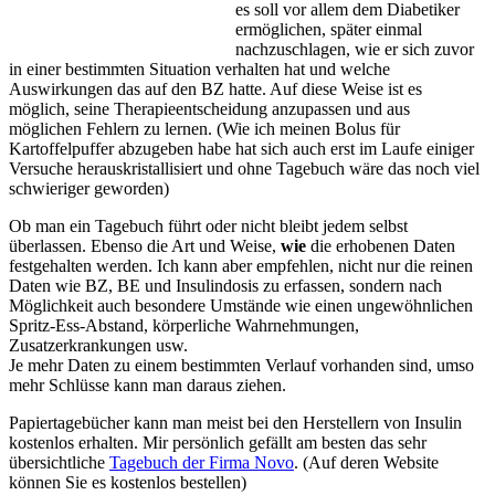
es soll vor allem dem Diabetiker
ermöglichen, später einmal
nachzuschlagen, wie er sich zuvor
in einer bestimmten Situation verhalten hat und welche
Auswirkungen das auf den BZ hatte. Auf diese Weise ist es
möglich, seine Therapieentscheidung anzupassen und aus
möglichen Fehlern zu lernen. (Wie ich meinen Bolus für
Kartoffelpuffer abzugeben habe hat sich auch erst im Laufe einiger
Versuche herauskristallisiert und ohne Tagebuch wäre das noch viel
schwieriger geworden)
Ob man ein Tagebuch führt oder nicht bleibt jedem selbst
überlassen. Ebenso die Art und Weise,
wie
die erhobenen Daten
festgehalten werden. Ich kann aber empfehlen, nicht nur die reinen
Daten wie BZ, BE und Insulindosis zu erfassen, sondern nach
Möglichkeit auch besondere Umstände wie einen ungewöhnlichen
Spritz-Ess-Abstand, körperliche Wahrnehmungen,
Zusatzerkrankungen usw.
Je mehr Daten zu einem bestimmten Verlauf vorhanden sind, umso
mehr Schlüsse kann man daraus ziehen.
Papiertagebücher kann man meist bei den Herstellern von Insulin
kostenlos erhalten. Mir persönlich gefällt am besten das sehr
übersichtliche
Tagebuch der Firma Novo
. (Auf deren Website
können Sie es kostenlos bestellen)