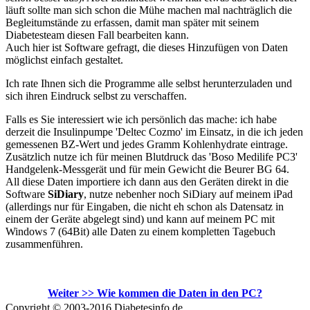
läuft sollte man sich schon die Mühe machen mal nachträglich die
Begleitumstände zu erfassen, damit man später mit seinem
Diabetesteam diesen Fall bearbeiten kann.
Auch hier ist Software gefragt, die dieses Hinzufügen von Daten
möglichst einfach gestaltet.
Ich rate Ihnen sich die Programme alle selbst herunterzuladen und
sich ihren Eindruck selbst zu verschaffen.
Falls es Sie interessiert wie ich persönlich das mache: ich habe
derzeit die Insulinpumpe 'Deltec Cozmo' im Einsatz, in die ich jeden
gemessenen BZ-Wert und jedes Gramm Kohlenhydrate eintrage.
Zusätzlich nutze ich für meinen Blutdruck das 'Boso Medilife PC3'
Handgelenk-Messgerät und für mein Gewicht die Beurer BG 64.
All diese Daten importiere ich dann aus den Geräten direkt in die
Software
SiDiary
, nutze nebenher noch SiDiary auf meinem iPad
(allerdings nur für Eingaben, die nicht eh schon als Datensatz in
einem der Geräte abgelegt sind) und kann auf meinem PC mit
Windows 7 (64Bit) alle Daten zu einem kompletten Tagebuch
zusammenführen.
Weiter >> Wie kommen die Daten in den PC?
Copyright © 2003-2016 Diabetesinfo.de