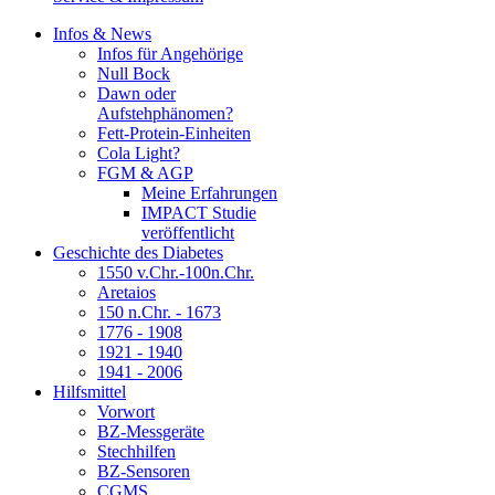
Infos & News
Infos für Angehörige
Null Bock
Dawn oder
Aufstehphänomen?
Fett-Protein-Einheiten
Cola Light?
FGM & AGP
Meine Erfahrungen
IMPACT Studie
veröffentlicht
Geschichte des Diabetes
1550 v.Chr.-100n.Chr.
Aretaios
150 n.Chr. - 1673
1776 - 1908
1921 - 1940
1941 - 2006
Hilfsmittel
Vorwort
BZ-Messgeräte
Stechhilfen
BZ-Sensoren
CGMS