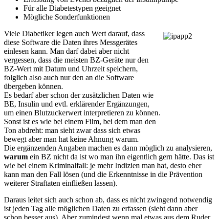
Für alle Diabetestypen geeignet
Mögliche Sonderfunktionen
Viele Diabetiker legen auch Wert darauf, dass
diese Software die Daten ihres Messgerätes
einlesen kann. Man darf dabei aber nicht
vergessen, dass die meisten BZ-Geräte nur den
BZ-Wert mit Datum und Uhrzeit speichern,
folglich also auch nur den an die Software
übergeben können.
Es bedarf aber schon der zusätzlichen Daten wie
BE, Insulin und evtl. erklärender Ergänzungen,
um einen Blutzuckerwert interpretieren zu können.
Sonst ist es wie bei einem Film, bei dem man den
Ton abdreht: man sieht zwar dass sich etwas
bewegt aber man hat keine Ahnung warum.
Die ergänzenden Angaben machen es dann möglich zu analysieren,
warum
ein BZ nicht da ist wo man ihn eigentlich gern hätte. Das ist
wie bei einem Kriminalfall: je mehr Indizien man hat, desto eher
kann man den Fall lösen (und die Erkenntnisse in die Prävention
weiterer Straftaten einfließen lassen).
Daraus leitet sich auch schon ab, dass es nicht zwingend notwendig
ist jeden Tag alle möglichen Daten zu erfassen (sieht dann aber
schon besser aus). Aber zumindest wenn mal etwas aus dem Ruder