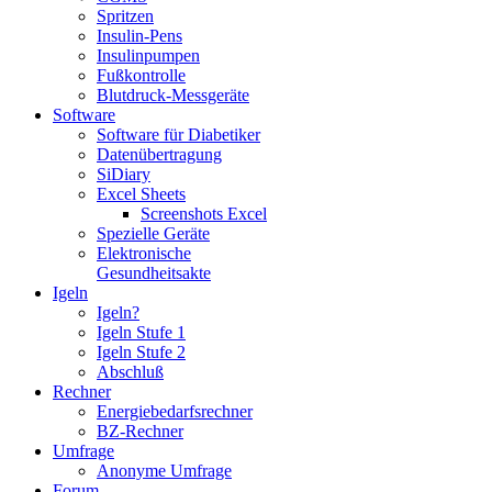
Spritzen
Insulin-Pens
Insulinpumpen
Fußkontrolle
Blutdruck-Messgeräte
Software
Software für Diabetiker
Datenübertragung
SiDiary
Excel Sheets
Screenshots Excel
Spezielle Geräte
Elektronische
Gesundheitsakte
Igeln
Igeln?
Igeln Stufe 1
Igeln Stufe 2
Abschluß
Rechner
Energiebedarfsrechner
BZ-Rechner
Umfrage
Anonyme Umfrage
Forum