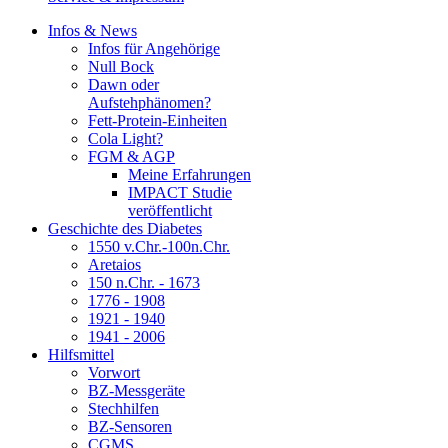
Infos & News
Infos für Angehörige
Null Bock
Dawn oder
Aufstehphänomen?
Fett-Protein-Einheiten
Cola Light?
FGM & AGP
Meine Erfahrungen
IMPACT Studie
veröffentlicht
Geschichte des Diabetes
1550 v.Chr.-100n.Chr.
Aretaios
150 n.Chr. - 1673
1776 - 1908
1921 - 1940
1941 - 2006
Hilfsmittel
Vorwort
BZ-Messgeräte
Stechhilfen
BZ-Sensoren
CGMS