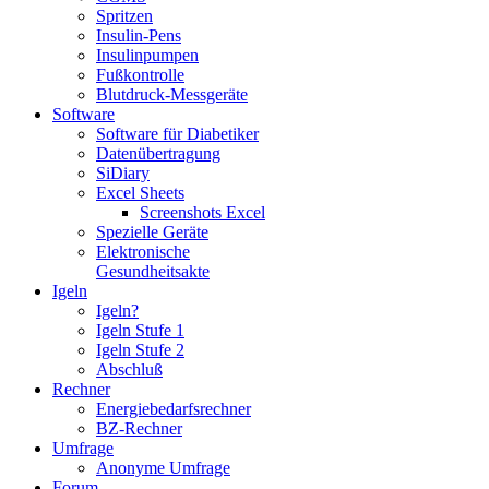
Spritzen
Insulin-Pens
Insulinpumpen
Fußkontrolle
Blutdruck-Messgeräte
Software
Software für Diabetiker
Datenübertragung
SiDiary
Excel Sheets
Screenshots Excel
Spezielle Geräte
Elektronische
Gesundheitsakte
Igeln
Igeln?
Igeln Stufe 1
Igeln Stufe 2
Abschluß
Rechner
Energiebedarfsrechner
BZ-Rechner
Umfrage
Anonyme Umfrage
Forum