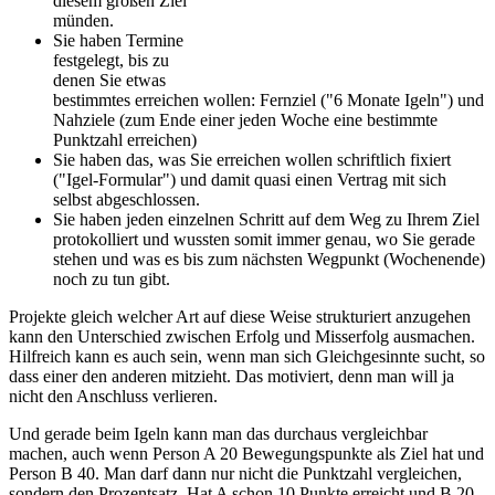
diesem großen Ziel
münden.
Sie haben Termine
festgelegt, bis zu
denen Sie etwas
bestimmtes erreichen wollen: Fernziel ("6 Monate Igeln") und
Nahziele (zum Ende einer jeden Woche eine bestimmte
Punktzahl erreichen)
Sie haben das, was Sie erreichen wollen schriftlich fixiert
("Igel-Formular") und damit quasi einen Vertrag mit sich
selbst abgeschlossen.
Sie haben jeden einzelnen Schritt auf dem Weg zu Ihrem Ziel
protokolliert und wussten somit immer genau, wo Sie gerade
stehen und was es bis zum nächsten Wegpunkt (Wochenende)
noch zu tun gibt.
Projekte gleich welcher Art auf diese Weise strukturiert anzugehen
kann den Unterschied zwischen Erfolg und Misserfolg ausmachen.
Hilfreich kann es auch sein, wenn man sich Gleichgesinnte sucht, so
dass einer den anderen mitzieht. Das motiviert, denn man will ja
nicht den Anschluss verlieren.
Und gerade beim Igeln kann man das durchaus vergleichbar
machen, auch wenn Person A 20 Bewegungspunkte als Ziel hat und
Person B 40. Man darf dann nur nicht die Punktzahl vergleichen,
sondern den Prozentsatz. Hat A schon 10 Punkte erreicht und B 20