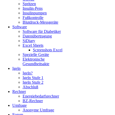
Spritzen
Insulin-Pens
Insulinpumpen
Fußkontrolle
Blutdruck-Messgeräte
Software
Software für Diabetiker
Datenübertragung
SiDiary
Excel Sheets
Screenshots Excel
Spezielle Geräte
Elektronische
Gesundheitsakte
Igeln
Igeln?
Igeln Stufe 1
Igeln Stufe 2
Abschluß
Rechner
Energiebedarfsrechner
BZ-Rechner
Umfrage
Anonyme Umfrage
Forum