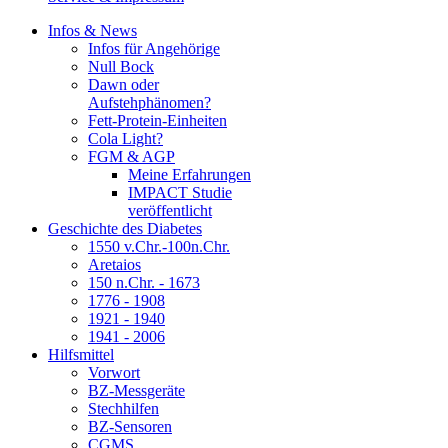
Infos & News
Infos für Angehörige
Null Bock
Dawn oder
Aufstehphänomen?
Fett-Protein-Einheiten
Cola Light?
FGM & AGP
Meine Erfahrungen
IMPACT Studie
veröffentlicht
Geschichte des Diabetes
1550 v.Chr.-100n.Chr.
Aretaios
150 n.Chr. - 1673
1776 - 1908
1921 - 1940
1941 - 2006
Hilfsmittel
Vorwort
BZ-Messgeräte
Stechhilfen
BZ-Sensoren
CGMS