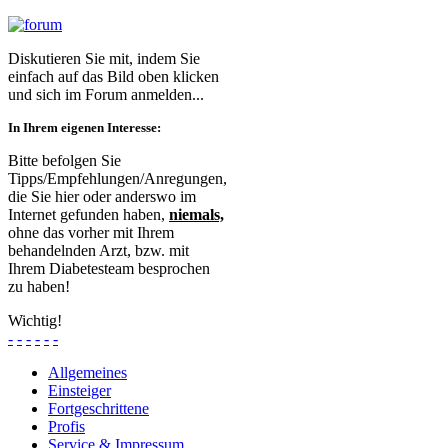
Diskutieren Sie mit, indem Sie
einfach auf das Bild oben klicken
und sich im Forum anmelden...
In Ihrem eigenen Interesse:
Bitte befolgen Sie
Tipps/Empfehlungen/Anregungen,
die Sie hier oder anderswo im
Internet gefunden haben,
niemals,
ohne das vorher mit Ihrem
behandelnden Arzt, bzw. mit
Ihrem Diabetesteam besprochen
zu haben!
Wichtig!
-
-
-
-
-
-
Allgemeines
Einsteiger
Fortgeschrittene
Profis
Service & Impressum