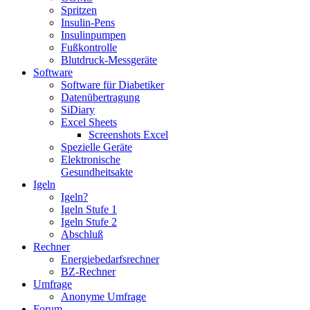
Spritzen
Insulin-Pens
Insulinpumpen
Fußkontrolle
Blutdruck-Messgeräte
Software
Software für Diabetiker
Datenübertragung
SiDiary
Excel Sheets
Screenshots Excel
Spezielle Geräte
Elektronische
Gesundheitsakte
Igeln
Igeln?
Igeln Stufe 1
Igeln Stufe 2
Abschluß
Rechner
Energiebedarfsrechner
BZ-Rechner
Umfrage
Anonyme Umfrage
Forum