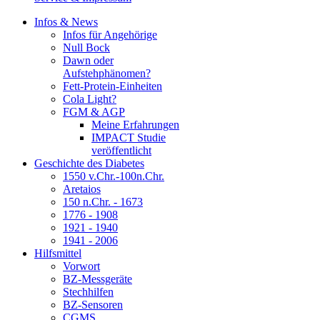
Infos & News
Infos für Angehörige
Null Bock
Dawn oder
Aufstehphänomen?
Fett-Protein-Einheiten
Cola Light?
FGM & AGP
Meine Erfahrungen
IMPACT Studie
veröffentlicht
Geschichte des Diabetes
1550 v.Chr.-100n.Chr.
Aretaios
150 n.Chr. - 1673
1776 - 1908
1921 - 1940
1941 - 2006
Hilfsmittel
Vorwort
BZ-Messgeräte
Stechhilfen
BZ-Sensoren
CGMS