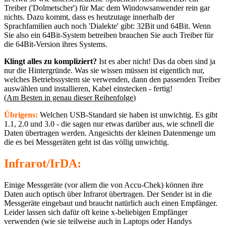
Treiber ('Dolmetscher') für Mac dem Windowsanwender rein gar
nichts. Dazu kommt, dass es heutzutage innerhalb der
Sprachfamilien auch noch 'Dialekte' gibt: 32Bit und 64Bit. Wenn
Sie also ein 64Bit-System betreiben brauchen Sie auch Treiber für
die 64Bit-Version ihres Systems.
Klingt alles zu kompliziert?
Ist es aber nicht! Das da oben sind ja
nur die Hintergründe. Was sie wissen müssen ist eigentlich nur,
welches Betriebssystem sie verwenden, dann den passenden Treiber
auswählen und installieren, Kabel einstecken - fertig!
(
Am Besten in genau dieser Reihenfolge
)
Übrigens:
Welchen USB-Standard sie haben ist unwichtig. Es gibt
1.1, 2.0 und 3.0 - die sagen nur etwas darüber aus, wie schnell die
Daten übertragen werden. Angesichts der kleinen Datenmenge um
die es bei Messgeräten geht ist das völlig unwichtig.
Infrarot/IrDA:
Einige Messgeräte (vor allem die von Accu-Chek) können ihre
Daten auch optisch über Infrarot übertragen. Der Sender ist in die
Messgeräte eingebaut und braucht natürlich auch einen Empfänger.
Leider lassen sich dafür oft keine x-beliebigen Empfänger
verwenden (wie sie teilweise auch in Laptops oder Handys