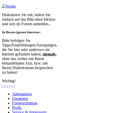
Diskutieren Sie mit, indem Sie
einfach auf das Bild oben klicken
und sich im Forum anmelden...
In Ihrem eigenen Interesse:
Bitte befolgen Sie
Tipps/Empfehlungen/Anregungen,
die Sie hier oder anderswo im
Internet gefunden haben,
niemals,
ohne das vorher mit Ihrem
behandelnden Arzt, bzw. mit
Ihrem Diabetesteam besprochen
zu haben!
Wichtig!
-
-
-
-
-
-
Allgemeines
Einsteiger
Fortgeschrittene
Profis
Service & Impressum