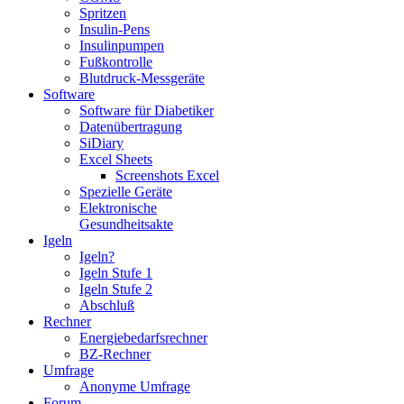
Spritzen
Insulin-Pens
Insulinpumpen
Fußkontrolle
Blutdruck-Messgeräte
Software
Software für Diabetiker
Datenübertragung
SiDiary
Excel Sheets
Screenshots Excel
Spezielle Geräte
Elektronische
Gesundheitsakte
Igeln
Igeln?
Igeln Stufe 1
Igeln Stufe 2
Abschluß
Rechner
Energiebedarfsrechner
BZ-Rechner
Umfrage
Anonyme Umfrage
Forum