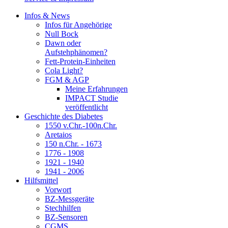
Infos & News
Infos für Angehörige
Null Bock
Dawn oder
Aufstehphänomen?
Fett-Protein-Einheiten
Cola Light?
FGM & AGP
Meine Erfahrungen
IMPACT Studie
veröffentlicht
Geschichte des Diabetes
1550 v.Chr.-100n.Chr.
Aretaios
150 n.Chr. - 1673
1776 - 1908
1921 - 1940
1941 - 2006
Hilfsmittel
Vorwort
BZ-Messgeräte
Stechhilfen
BZ-Sensoren
CGMS