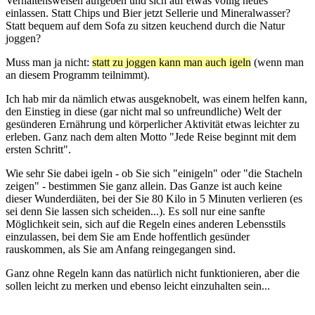
Verhaltensweisen aufgeben und sich auf etwas völlig neues
einlassen. Statt Chips und Bier jetzt Sellerie und Mineralwasser?
Statt bequem auf dem Sofa zu sitzen keuchend durch die Natur
joggen?
Muss man ja nicht:
statt zu joggen kann man auch igeln
(wenn man
an diesem Programm teilnimmt).
Ich hab mir da nämlich etwas ausgeknobelt, was einem helfen kann,
den Einstieg in diese (gar nicht mal so unfreundliche) Welt der
gesünderen Ernährung und körperlicher Aktivität etwas leichter zu
erleben. Ganz nach dem alten Motto "Jede Reise beginnt mit dem
ersten Schritt".
Wie sehr Sie dabei igeln - ob Sie sich "einigeln" oder "die Stacheln
zeigen" - bestimmen Sie ganz allein. Das Ganze ist auch keine
dieser Wunderdiäten, bei der Sie 80 Kilo in 5 Minuten verlieren (es
sei denn Sie lassen sich scheiden...). Es soll nur eine sanfte
Möglichkeit sein, sich auf die Regeln eines anderen Lebensstils
einzulassen, bei dem Sie am Ende hoffentlich gesünder
rauskommen, als Sie am Anfang reingegangen sind.
Ganz ohne Regeln kann das natürlich nicht funktionieren, aber die
sollen leicht zu merken und ebenso leicht einzuhalten sein...