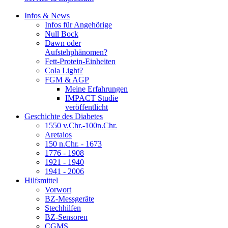
Infos & News
Infos für Angehörige
Null Bock
Dawn oder
Aufstehphänomen?
Fett-Protein-Einheiten
Cola Light?
FGM & AGP
Meine Erfahrungen
IMPACT Studie
veröffentlicht
Geschichte des Diabetes
1550 v.Chr.-100n.Chr.
Aretaios
150 n.Chr. - 1673
1776 - 1908
1921 - 1940
1941 - 2006
Hilfsmittel
Vorwort
BZ-Messgeräte
Stechhilfen
BZ-Sensoren
CGMS