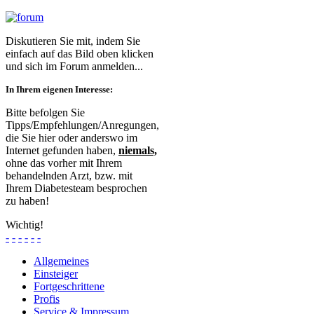
Diskutieren Sie mit, indem Sie
einfach auf das Bild oben klicken
und sich im Forum anmelden...
In Ihrem eigenen Interesse:
Bitte befolgen Sie
Tipps/Empfehlungen/Anregungen,
die Sie hier oder anderswo im
Internet gefunden haben,
niemals,
ohne das vorher mit Ihrem
behandelnden Arzt, bzw. mit
Ihrem Diabetesteam besprochen
zu haben!
Wichtig!
-
-
-
-
-
-
Allgemeines
Einsteiger
Fortgeschrittene
Profis
Service & Impressum