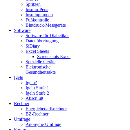
Spritzen
Insulin-Pens
Insulinpumpen
Fußkontrolle
Blutdruck-Messgeräte
Software
Software für Diabetiker
Datenübertragung
SiDiary
Excel Sheets
Screenshots Excel
Spezielle Geräte
Elektronische
Gesundheitsakte
Igeln
Igeln?
Igeln Stufe 1
Igeln Stufe 2
Abschluß
Rechner
Energiebedarfsrechner
BZ-Rechner
Umfrage
Anonyme Umfrage
Forum