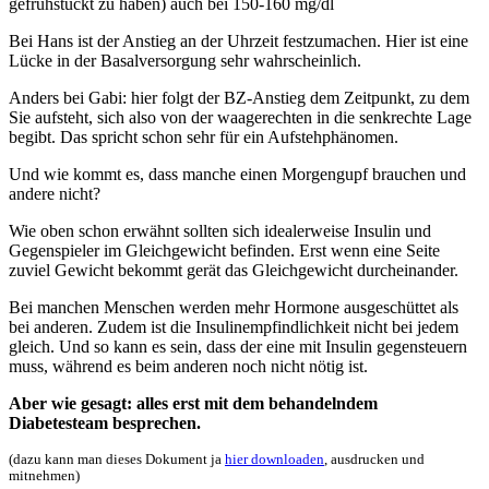
gefrühstückt zu haben) auch bei 150-160 mg/dl
Bei Hans ist der Anstieg an der Uhrzeit festzumachen. Hier ist eine
Lücke in der Basalversorgung sehr wahrscheinlich.
Anders bei Gabi: hier folgt der BZ-Anstieg dem Zeitpunkt, zu dem
Sie aufsteht, sich also von der waagerechten in die senkrechte Lage
begibt. Das spricht schon sehr für ein Aufstehphänomen.
Und wie kommt es, dass manche einen Morgengupf brauchen und
andere nicht?
Wie oben schon erwähnt sollten sich idealerweise Insulin und
Gegenspieler im Gleichgewicht befinden. Erst wenn eine Seite
zuviel Gewicht bekommt gerät das Gleichgewicht durcheinander.
Bei manchen Menschen werden mehr Hormone ausgeschüttet als
bei anderen. Zudem ist die Insulinempfindlichkeit nicht bei jedem
gleich. Und so kann es sein, dass der eine mit Insulin gegensteuern
muss, während es beim anderen noch nicht nötig ist.
Aber wie gesagt: alles erst mit dem behandelndem
Diabetesteam besprechen.
(dazu kann man dieses Dokument ja
hier downloaden
, ausdrucken und
mitnehmen)