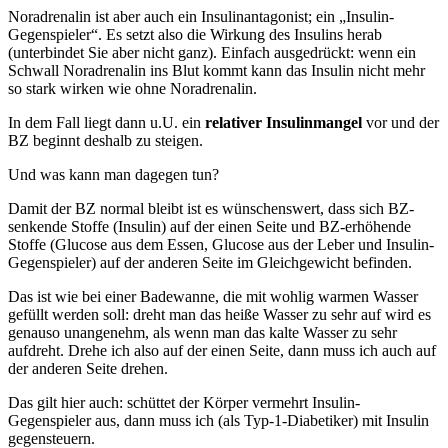
Noradrenalin ist aber auch ein Insulinantagonist; ein „Insulin-
Gegenspieler“. Es setzt also die Wirkung des Insulins herab
(unterbindet Sie aber nicht ganz). Einfach ausgedrückt: wenn ein
Schwall Noradrenalin ins Blut kommt kann das Insulin nicht mehr
so stark wirken wie ohne Noradrenalin.
In dem Fall liegt dann u.U. ein
relativer Insulinmangel
vor und der
BZ beginnt deshalb zu steigen.
Und was kann man dagegen tun?
Damit der BZ normal bleibt ist es wünschenswert, dass sich BZ-
senkende Stoffe (Insulin) auf der einen Seite und BZ-erhöhende
Stoffe (Glucose aus dem Essen, Glucose aus der Leber und Insulin-
Gegenspieler) auf der anderen Seite im Gleichgewicht befinden.
Das ist wie bei einer Badewanne, die mit wohlig warmen Wasser
gefüllt werden soll: dreht man das heiße Wasser zu sehr auf wird es
genauso unangenehm, als wenn man das kalte Wasser zu sehr
aufdreht. Drehe ich also auf der einen Seite, dann muss ich auch auf
der anderen Seite drehen.
Das gilt hier auch: schüttet der Körper vermehrt Insulin-
Gegenspieler aus, dann muss ich (als Typ-1-Diabetiker) mit Insulin
gegensteuern.