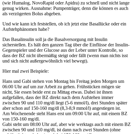
(wie Humalog, NovoRapid oder Apidra) zu schnell und nicht lange
genug wirken. Ausnahme: Pumpenträger, denn die können es auch
als verzögerten Bolus abgeben.
Und wie kann ich feststellen, ob ich jetzt eine Basallücke oder ein
Aufstehphänomen habe?
Das Basalinsulin soll ja die Basalversorgung mit Insulin
sicherstellen. Es hält den ganzen Tag über die Einflüsse der Insulin-
Gegenspieler und der Glucose aus der Leber unter Kontrolle, so
dass der BZ nicht übermäßig steigt oder fällt (wenn man nichts isst
und sich nicht außergewöhnlich viel bewegt).
Hier mal zwei Beispiele:
Hans und Gabi stehen von Montag bis Freitag jeden Morgen um
06:00 Uhr auf um zur Arbeit zu gehen. Frühstücken mögen sie
nicht, Sie essen beide erst zu Mittag etwas. Dabei ist ihnen
aufgefallen, dass der BZ direkt nach dem Aufstehen immer
zwischen 90 und 110 mg/dl liegt (5-6 mmol/l), drei Stunden später
aber schon auf 150-160 mg/dl (8,3-8,9 mmol/l) angestiegen ist.
Am Wochenende steht Hans erst um 09:00 Uhr auf, mit einem BZ
von 150-160 mg/dl.
Gabi steht um 08:00 Uhr auf, aber wie werktags auch mit einem BZ
zwischen 90 und 110 mg/dl, ist dann nach zwei Stunden (ohne