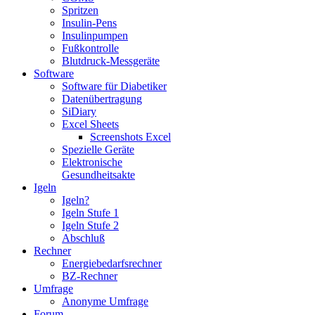
Spritzen
Insulin-Pens
Insulinpumpen
Fußkontrolle
Blutdruck-Messgeräte
Software
Software für Diabetiker
Datenübertragung
SiDiary
Excel Sheets
Screenshots Excel
Spezielle Geräte
Elektronische
Gesundheitsakte
Igeln
Igeln?
Igeln Stufe 1
Igeln Stufe 2
Abschluß
Rechner
Energiebedarfsrechner
BZ-Rechner
Umfrage
Anonyme Umfrage
Forum