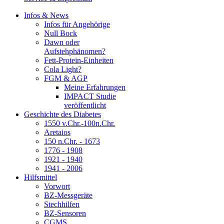
Infos & News
Infos für Angehörige
Null Bock
Dawn oder
Aufstehphänomen?
Fett-Protein-Einheiten
Cola Light?
FGM & AGP
Meine Erfahrungen
IMPACT Studie
veröffentlicht
Geschichte des Diabetes
1550 v.Chr.-100n.Chr.
Aretaios
150 n.Chr. - 1673
1776 - 1908
1921 - 1940
1941 - 2006
Hilfsmittel
Vorwort
BZ-Messgeräte
Stechhilfen
BZ-Sensoren
CGMS