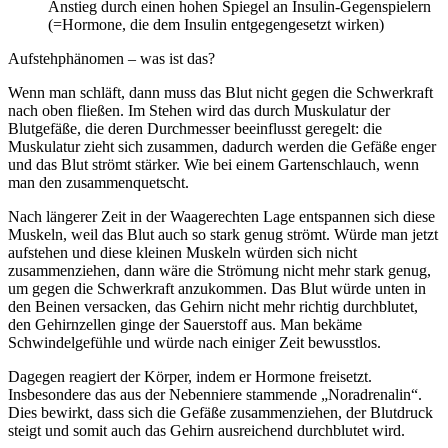
Anstieg durch einen hohen Spiegel an Insulin-Gegenspielern
(=Hormone, die dem Insulin entgegengesetzt wirken)
Aufstehphänomen – was ist das?
Wenn man schläft, dann muss das Blut nicht gegen die Schwerkraft
nach oben fließen. Im Stehen wird das durch Muskulatur der
Blutgefäße, die deren Durchmesser beeinflusst geregelt: die
Muskulatur zieht sich zusammen, dadurch werden die Gefäße enger
und das Blut strömt stärker. Wie bei einem Gartenschlauch, wenn
man den zusammenquetscht.
Nach längerer Zeit in der Waagerechten Lage entspannen sich diese
Muskeln, weil das Blut auch so stark genug strömt. Würde man jetzt
aufstehen und diese kleinen Muskeln würden sich nicht
zusammenziehen, dann wäre die Strömung nicht mehr stark genug,
um gegen die Schwerkraft anzukommen. Das Blut würde unten in
den Beinen versacken, das Gehirn nicht mehr richtig durchblutet,
den Gehirnzellen ginge der Sauerstoff aus. Man bekäme
Schwindelgefühle und würde nach einiger Zeit bewusstlos.
Dagegen reagiert der Körper, indem er Hormone freisetzt.
Insbesondere das aus der Nebenniere stammende „Noradrenalin“.
Dies bewirkt, dass sich die Gefäße zusammenziehen, der Blutdruck
steigt und somit auch das Gehirn ausreichend durchblutet wird.