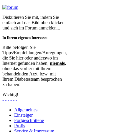
Diskutieren Sie mit, indem Sie
einfach auf das Bild oben klicken
und sich im Forum anmelden...
In Ihrem eigenen Interesse:
Bitte befolgen Sie
Tipps/Empfehlungen/Anregungen,
die Sie hier oder anderswo im
Internet gefunden haben,
niemals,
ohne das vorher mit Ihrem
behandelnden Arzt, bzw. mit
Ihrem Diabetesteam besprochen
zu haben!
Wichtig!
-
-
-
-
-
-
Allgemeines
Einsteiger
Fortgeschrittene
Profis
Service & Impressum