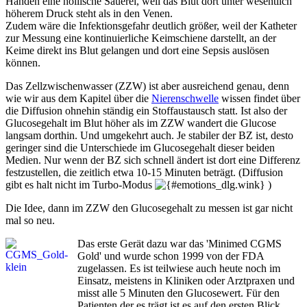
Händen eine höllische Sauerei, weil das Blut dort unter wesentlich
höherem Druck steht als in den Venen.
Zudem wäre die Infektionsgefahr deutlich größer, weil der Katheter
zur Messung eine kontinuierliche Keimschiene darstellt, an der
Keime direkt ins Blut gelangen und dort eine Sepsis auslösen
können.
Das Zellzwischenwasser (ZZW) ist aber ausreichend genau, denn
wie wir aus dem Kapitel über die
Nierenschwelle
wissen findet über
die Diffusion ohnehin ständig ein Stoffaustausch statt. Ist also der
Glucosegehalt im Blut höher als im ZZW wandert die Glucose
langsam dorthin. Und umgekehrt auch. Je stabiler der BZ ist, desto
geringer sind die Unterschiede im Glucosegehalt dieser beiden
Medien. Nur wenn der BZ sich schnell ändert ist dort eine Differenz
festzustellen, die zeitlich etwa 10-15 Minuten beträgt. (Diffusion
gibt es halt nicht im Turbo-Modus
)
Die Idee, dann im ZZW den Glucosegehalt zu messen ist gar nicht
mal so neu.
Das erste Gerät dazu war das 'Minimed CGMS
Gold' und wurde schon 1999 von der FDA
zugelassen. Es ist teilwiese auch heute noch im
Einsatz, meistens in Kliniken oder Arztpraxen und
misst alle 5 Minuten den Glucosewert. Für den
Patienten der es trägt ist es auf den ersten Blick