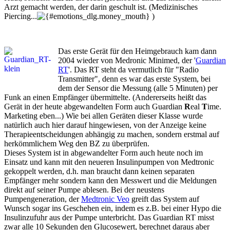
Arzt gemacht werden, der darin geschult ist. (Medizinisches
Piercing...
)
Das erste Gerät für den Heimgebrauch kam dann
2004 wieder von Medronic Minimed, der '
Guardian
RT
'. Das RT steht da vermutlich für "Radio
Transmitter", denn es war das erste System, bei
dem der Sensor die Messung (alle 5 Minuten) per
Funk an einen Empfänger übermittelte. (Andererseits heißt das
Gerät in der heute abgewandelten Form auch Guardian
R
eal
T
ime.
Marketing eben...) Wie bei allen Geräten dieser Klasse wurde
natürlich auch hier darauf hingewiesen, von der Anzeige keine
Therapieentscheidungen abhängig zu machen, sondern erstmal auf
herkömmlichem Weg den BZ zu überprüfen.
Dieses System ist in abgewandelter Form auch heute noch im
Einsatz und kann mit den neueren Insulinpumpen von Medtronic
gekoppelt werden, d.h. man braucht dann keinen separaten
Empfänger mehr sondern kann den Messwert und die Meldungen
direkt auf seiner Pumpe ablesen. Bei der neustens
Pumpengeneration, der
Medtronic Veo
greift das System auf
Wunsch sogar ins Geschehen ein, indem es z.B. bei einer Hypo die
Insulinzufuhr aus der Pumpe unterbricht. Das Guardian RT misst
zwar alle 10 Sekunden den Glucosewert, berechnet daraus aber