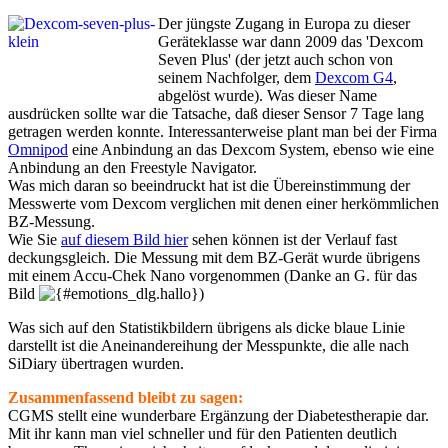
Der jüngste Zugang in Europa zu dieser
Geräteklasse war dann 2009 das 'Dexcom
Seven Plus' (der jetzt auch schon von
seinem Nachfolger, dem
Dexcom G4
,
abgelöst wurde). Was dieser Name
ausdrücken sollte war die Tatsache, daß dieser Sensor 7 Tage lang
getragen werden konnte. Interessanterweise plant man bei der Firma
Omnipod
eine Anbindung an das Dexcom System, ebenso wie eine
Anbindung an den Freestyle Navigator.
Was mich daran so beeindruckt hat ist die Übereinstimmung der
Messwerte vom Dexcom verglichen mit denen einer herkömmlichen
BZ-Messung.
Wie Sie
auf diesem Bild hier
sehen können ist der Verlauf fast
deckungsgleich. Die Messung mit dem BZ-Gerät wurde übrigens
mit einem Accu-Chek Nano vorgenommen (Danke an G. für das
Bild
)
Was sich auf den Statistikbildern übrigens als dicke blaue Linie
darstellt ist die Aneinandereihung der Messpunkte, die alle nach
SiDiary übertragen wurden.
Zusammenfassend bleibt zu sagen:
CGMS stellt eine wunderbare Ergänzung der Diabetestherapie dar.
Mit ihr kann man viel schneller und für den Patienten deutlich