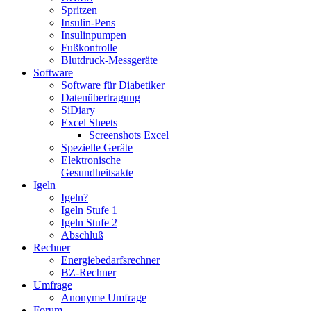
Spritzen
Insulin-Pens
Insulinpumpen
Fußkontrolle
Blutdruck-Messgeräte
Software
Software für Diabetiker
Datenübertragung
SiDiary
Excel Sheets
Screenshots Excel
Spezielle Geräte
Elektronische
Gesundheitsakte
Igeln
Igeln?
Igeln Stufe 1
Igeln Stufe 2
Abschluß
Rechner
Energiebedarfsrechner
BZ-Rechner
Umfrage
Anonyme Umfrage
Forum