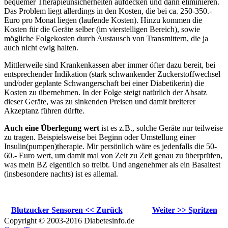
bequemer Therapieunsicherheiten aufdecken und dann eliminieren.
Das Problem liegt allerdings in den Kosten, die bei ca. 250-350.-
Euro pro Monat liegen (laufende Kosten). Hinzu kommen die
Kosten für die Geräte selber (im vierstelligen Bereich), sowie
mögliche Folgekosten durch Austausch von Transmittern, die ja
auch nicht ewig halten.
Mittlerweile sind Krankenkassen aber immer öfter dazu bereit, bei
entsprechender Indikation (stark schwankender Zuckerstoffwechsel
und/oder geplante Schwangerschaft bei einer Diabetikerin) die
Kosten zu übernehmen. In der Folge steigt natürlich der Absatz
dieser Geräte, was zu sinkenden Preisen und damit breiterer
Akzeptanz führen dürfte.
Auch eine Überlegung wert
ist es z.B., solche Geräte nur teilweise
zu tragen. Beispielsweise bei Beginn oder Umstellung einer
Insulin(pumpen)therapie. Mir persönlich wäre es jedenfalls die 50-
60.- Euro wert, um damit mal von Zeit zu Zeit genau zu überprüfen,
was mein BZ eigentlich so treibt. Und angenehmer als ein Basaltest
(insbesondere nachts) ist es allemal.
Blutzucker Sensoren << Zurück
Weiter >> Spritzen
Copyright © 2003-2016 Diabetesinfo.de