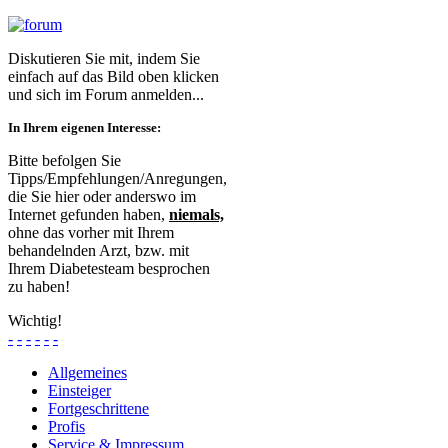
Diskutieren Sie mit, indem Sie
einfach auf das Bild oben klicken
und sich im Forum anmelden...
In Ihrem eigenen Interesse:
Bitte befolgen Sie
Tipps/Empfehlungen/Anregungen,
die Sie hier oder anderswo im
Internet gefunden haben,
niemals,
ohne das vorher mit Ihrem
behandelnden Arzt, bzw. mit
Ihrem Diabetesteam besprochen
zu haben!
Wichtig!
-
-
-
-
-
-
Allgemeines
Einsteiger
Fortgeschrittene
Profis
Service & Impressum