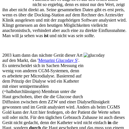
nicht so ergiebig, denn es misst nur den Wert, zeigt
ihn aber nicht direkt an. Seine gesammelten Daten gibt es erst preis,
wenn es über die Docking-Station auf dem Rechner des Arztes/der
Klinik ausgelesen und mit der zugehörigen Software analysiert wird.
Klingt gemessen an den heutigen Möglichkeiten vielleicht
anachronistisch, verhindert aber auch eine zu direkte Einflussnahme.
Man will ja sehen was
ist
und nicht was
sein sollte
.
2003 kam dann das nächste Gerät dieser Art
auf den Markt, das '
Menarini Glucoday S
'.
Es unterscheidet sich in Sachen Messung ein
wenig von anderen CGM-Systemen, denn
es arbeitete per Microdialyse. Basierend auf
dem Prinzip der Dialyse wird ein Katheter
mit einer semipermeablen
(=halbdurchlässigen) Membran unter die
Haut geschoben, über die die Glucose durch
Diffusion zwischen dem ZZW und einer Dialyseflüssigkeit
gewonnen und im Gerät analysiert wird. Anders als beim CGMS
Gold kann der Arzt hier festlegen, ob der Patient die Werte sehen
soll oder nicht. Für den täglichen Gebrauch Zuhause ist auch dieses
Gerät nicht gedacht, denn der Katheter wird nicht einfach
in
die
Haut, sondern
durch
die Haut geschoben und das muss von einem