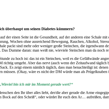
 sich überhaupt um seinen Diabetes kümmern?
 auf der einen Seite ist die Gesundheit, auf der anderen eine Schale mi
hrung, Wochen ohne ausreichend Bewegung, Rauchen, Alkohol, Stress
chale packt sind mehr oder weniger große Steinchen, die irgendwann d
n. Das Dumme daran: man weiß nie, wieviele Steinchen man da noch rei
unde zu hoch ist: das ist ein Steinchen, weil es die Gefäßwände angr
richtig umgeht. Aber das nervt (auch wenn der Zeitaufwand täglich bei
 Sack. Es zeigt einem nämlich täglich, dass man benachteiligt ist: den
n müssen. (Okay, wäre es nicht der DM würde man als Prügelknaben f
„Wieviel bin ich mir im Moment gerade wert?“
nschen den Ihr über alles liebt, der/die aber gerade die Arme eingegips
 Bock auf den Scheiß“, oder würdet Ihr euch den Ar… aufreißen, dam