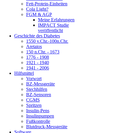
Fett-Protein-Einheiten
Cola Light?
FGM & AGP
Meine Erfahrungen
IMPACT Studie
veröffentlicht
Geschichte des Diabetes
1550 v.Chr.-100n.Chr.
Aretaios
150 n.Chr. - 1673
1776 - 1908
1921 - 1940
1941 - 2006
Hilfsmittel
Vorwort
BZ-Messgeräte
Stechhilfen
BZ-Sensoren
CGMS
Spritzen
Insulin-Pens
Insulinpumpen
Fußkontrolle
Blutdruck-Messgeräte
Software