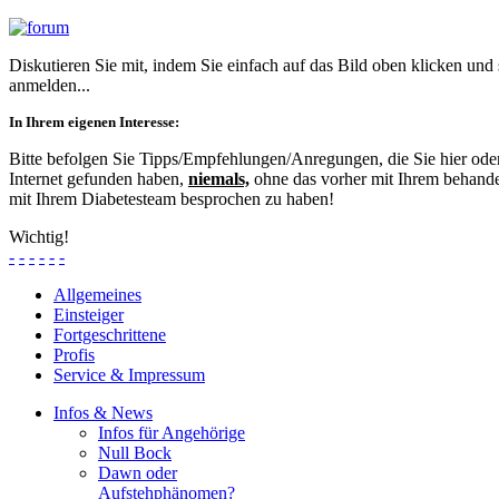
Diskutieren Sie mit, indem Sie einfach auf das Bild oben klicken und
anmelden...
In Ihrem eigenen Interesse:
Bitte befolgen Sie Tipps/Empfehlungen/Anregungen, die Sie hier od
Internet gefunden haben,
niemals,
ohne das vorher mit Ihrem behande
mit Ihrem Diabetesteam besprochen zu haben!
Wichtig!
-
-
-
-
-
-
Allgemeines
Einsteiger
Fortgeschrittene
Profis
Service & Impressum
Infos & News
Infos für Angehörige
Null Bock
Dawn oder
Aufstehphänomen?