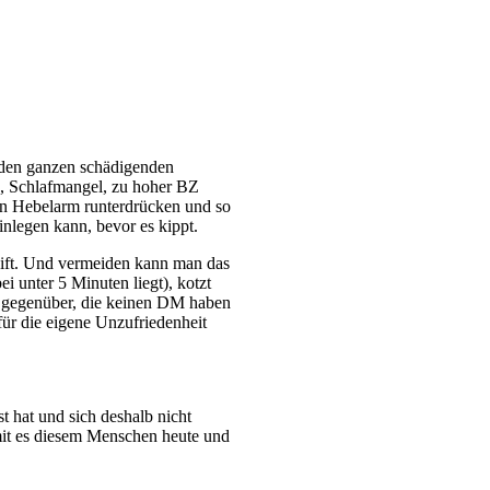
t den ganzen schädigenden
, Schlafmangel, zu hoher BZ
en Hebelarm runterdrücken und so
nlegen kann, bevor es kippt.
eift. Und vermeiden kann man das
 unter 5 Minuten liegt), kotzt
en gegenüber, die keinen DM haben
ür die eigene Unzufriedenheit
t hat und sich deshalb nicht
it es diesem Menschen heute und