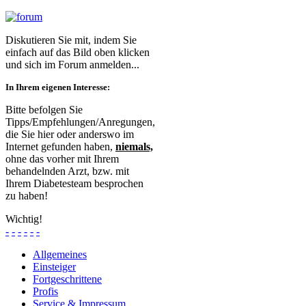
Diskutieren Sie mit, indem Sie
einfach auf das Bild oben klicken
und sich im Forum anmelden...
In Ihrem eigenen Interesse:
Bitte befolgen Sie
Tipps/Empfehlungen/Anregungen,
die Sie hier oder anderswo im
Internet gefunden haben,
niemals,
ohne das vorher mit Ihrem
behandelnden Arzt, bzw. mit
Ihrem Diabetesteam besprochen
zu haben!
Wichtig!
-
-
-
-
-
-
Allgemeines
Einsteiger
Fortgeschrittene
Profis
Service & Impressum