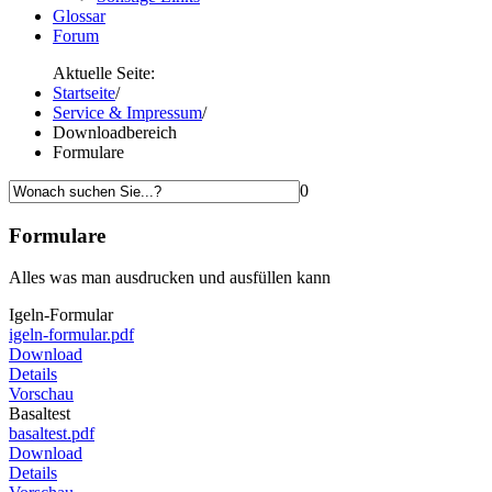
Glossar
Forum
Aktuelle Seite:
Startseite
/
Service & Impressum
/
Downloadbereich
Formulare
0
Formulare
Alles was man ausdrucken und ausfüllen kann
Igeln-Formular
igeln-formular.pdf
Download
Details
Vorschau
Basaltest
basaltest.pdf
Download
Details