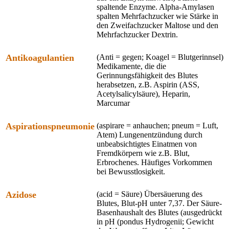
spaltende Enzyme. Alpha-Amylasen
spalten Mehrfachzucker wie Stärke in
den Zweifachzucker Maltose und den
Mehrfachzucker Dextrin.
Antikoagulantien
(Anti = gegen; Koagel = Blutgerinnsel)
Medikamente, die die
Gerinnungsfähigkeit des Blutes
herabsetzen, z.B. Aspirin (ASS,
Acetylsalicylsäure), Heparin,
Marcumar
Aspirationspneumonie
(aspirare = anhauchen; pneum = Luft,
Atem) Lungenentzündung durch
unbeabsichtigtes Einatmen von
Fremdkörpern wie z.B. Blut,
Erbrochenes. Häufiges Vorkommen
bei Bewusstlosigkeit.
Azidose
(acid = Säure) Übersäuerung des
Blutes, Blut-pH unter 7,37. Der Säure-
Basenhaushalt des Blutes (ausgedrückt
in pH (pondus Hydrogenii; Gewicht