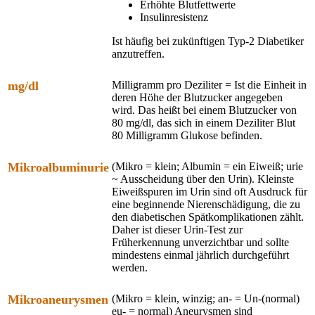
Erhöhte Blutfettwerte
Insulinresistenz
Ist häufig bei zukünftigen Typ-2 Diabetiker
anzutreffen.
mg/dl
Milligramm pro Deziliter = Ist die Einheit in
deren Höhe der Blutzucker angegeben
wird. Das heißt bei einem Blutzucker von
80 mg/dl, das sich in einem Deziliter Blut
80 Milligramm Glukose befinden.
Mikroalbuminurie
(Mikro = klein; Albumin = ein Eiweiß; urie
~ Ausscheidung über den Urin). Kleinste
Eiweißspuren im Urin sind oft Ausdruck für
eine beginnende Nierenschädigung, die zu
den diabetischen Spätkomplikationen zählt.
Daher ist dieser Urin-Test zur
Früherkennung unverzichtbar und sollte
mindestens einmal jährlich durchgeführt
werden.
Mikroaneurysmen
(Mikro = klein, winzig; an- = Un-(normal)
eu- = normal) Aneurysmen sind