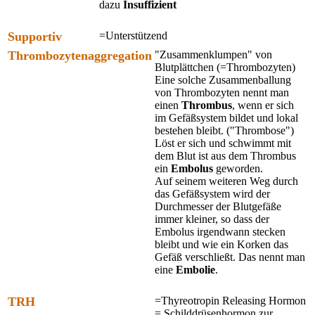
dazu
Insuffizient
Supportiv
=Unterstützend
Thrombozytenaggregation
"Zusammenklumpen" von
Blutplättchen (=Thrombozyten)
Eine solche Zusammenballung
von Thrombozyten nennt man
einen
Thrombus
, wenn er sich
im Gefäßsystem bildet und lokal
bestehen bleibt. ("Thrombose")
Löst er sich und schwimmt mit
dem Blut ist aus dem Thrombus
ein
Embolus
geworden.
Auf seinem weiteren Weg durch
das Gefäßsystem wird der
Durchmesser der Blutgefäße
immer kleiner, so dass der
Embolus irgendwann stecken
bleibt und wie ein Korken das
Gefäß verschließt. Das nennt man
eine
Embolie
.
TRH
=Thyreotropin Releasing Hormon
= Schilddrüsenhormon zur