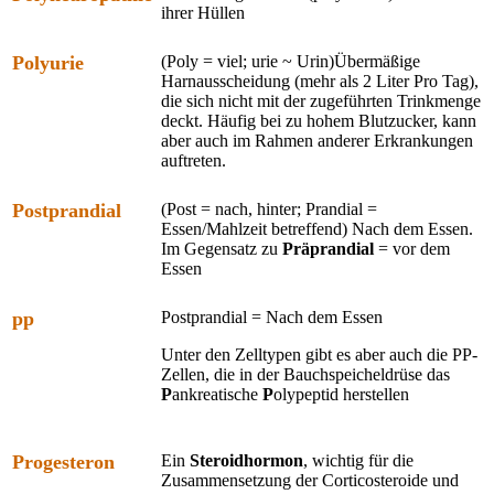
ihrer Hüllen
Polyurie
(Poly = viel; urie ~ Urin)Übermäßige
Harnausscheidung (mehr als 2 Liter Pro Tag),
die sich nicht mit der zugeführten Trinkmenge
deckt. Häufig bei zu hohem Blutzucker, kann
aber auch im Rahmen anderer Erkrankungen
auftreten.
Postprandial
(Post = nach, hinter; Prandial =
Essen/Mahlzeit betreffend) Nach dem Essen.
Im Gegensatz zu
Präprandial
= vor dem
Essen
pp
Postprandial = Nach dem Essen
Unter den Zelltypen gibt es aber auch die PP-
Zellen, die in der Bauchspeicheldrüse das
P
ankreatische
P
olypeptid herstellen
Progesteron
Ein
Steroidhormon
, wichtig für die
Zusammensetzung der Corticosteroide und