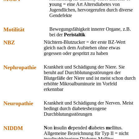
y
oung = eine Art Altersdiabetes von
Jugendlichen, hervorgerufen durch diverse
Gendefekte
Motilität
Bewegungsfähigkeit innerer Organe, z.B.
bei der
Peristaltik
NBZ
Nüchtern-Blutzucker = der erste BZ-Wert
gleich nach dem Aufstehen ohne etwas
gegessen oder gespritzt zu haben
Nephropathie
Krankheit und Schädigung der Niere. Sie
beruht auf Durchblutungsstörungen der
Blutgefäße der Niere und ist meist schon durch
erhöhte Mikroalbuminurie im Vorfeld
erkennbar
Neuropathie
Krankheit und Schädigung der Nerven. Meist
bedingt durch diabetesbezogene
Durchblutungsstörungen
NIDDM
N
on
i
nsulin
d
epended
d
iabetes
m
ellitus.
Allgemeine Bezeichnung für Typ II = nicht
insulinabhängiger Diabetes Mellitus