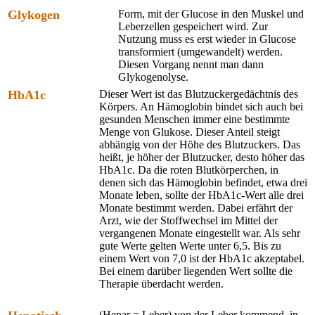
Glykogen
Form, mit der Glucose in den Muskel und
Leberzellen gespeichert wird. Zur
Nutzung muss es erst wieder in Glucose
transformiert (umgewandelt) werden.
Diesen Vorgang nennt man dann
Glykogenolyse.
HbA1c
Dieser Wert ist das Blutzuckergedächtnis des
Körpers. An Hämoglobin bindet sich auch bei
gesunden Menschen immer eine bestimmte
Menge von Glukose. Dieser Anteil steigt
abhängig von der Höhe des Blutzuckers. Das
heißt, je höher der Blutzucker, desto höher das
HbA1c. Da die roten Blutkörperchen, in
denen sich das Hämoglobin befindet, etwa drei
Monate leben, sollte der HbA1c-Wert alle drei
Monate bestimmt werden. Dabei erfährt der
Arzt, wie der Stoffwechsel im Mittel der
vergangenen Monate eingestellt war. Als sehr
gute Werte gelten Werte unter 6,5. Bis zu
einem Wert von 7,0 ist der HbA1c akzeptabel.
Bei einem darüber liegenden Wert sollte die
Therapie überdacht werden.
(Hepar = Leber) von der Leber kommend, in