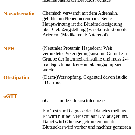
Noradrenalin
Chemisch verwandt mit dem Adrenalin,
gebildet im Nebennierenmark. Seine
Hauptwirkung ist die Blutdrucksteigerung
über Gefäßengstellung (Vasokonstriktion) der
Arterien. (Medikament: Arterenol)
NPH
(Neutrales Protamin Hagedorn) Weit
verbreitetes Verzögerungsinsulin. Gehört zur
Gruppe der Intermediärinsuline und muss 2-4
mal täglich mahlzeitenunabhängig injiziert
werden.
Obstipation
(Darm-)Verstopfung. Gegenteil davon ist die
"Diarrhoe"
oGTT
oGTT = orale Glukosetoleranztest
Ein Test zur Diagnose des Diabetes mellitus.
Er wird nur bei Verdacht auf DM ausgeführt.
Dabei wird Glukose getrunken und der
Blutzucker wird vorher und nachher gemessen