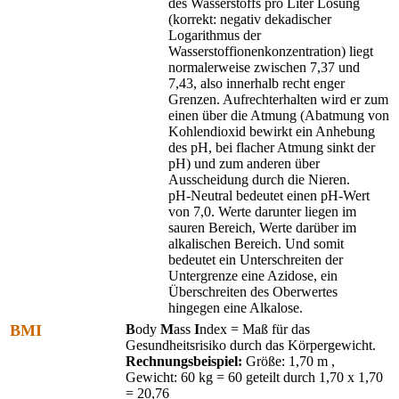
des Wasserstoffs pro Liter Lösung
(korrekt: negativ dekadischer
Logarithmus der
Wasserstoffionenkonzentration) liegt
normalerweise zwischen 7,37 und
7,43, also innerhalb recht enger
Grenzen. Aufrechterhalten wird er zum
einen über die Atmung (Abatmung von
Kohlendioxid bewirkt ein Anhebung
des pH, bei flacher Atmung sinkt der
pH) und zum anderen über
Ausscheidung durch die Nieren.
pH-Neutral bedeutet einen pH-Wert
von 7,0. Werte darunter liegen im
sauren Bereich, Werte darüber im
alkalischen Bereich. Und somit
bedeutet ein Unterschreiten der
Untergrenze eine Azidose, ein
Überschreiten des Oberwertes
hingegen eine Alkalose.
BMI
B
ody
M
ass
I
ndex = Maß für das
Gesundheitsrisiko durch das Körpergewicht.
Rechnungsbeispiel:
Größe: 1,70 m ,
Gewicht: 60 kg = 60 geteilt durch 1,70 x 1,70
= 20,76