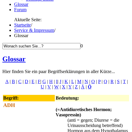
Glossar
Forum
Aktuelle Seite:
Startseite
/
Service & Impressum
/
Glossar
0
Glossar
Hier finden Sie ein paar Begriffserklärungen in aller Kürze...
A
|
B
|
C
|
D
|
E
|
F
|
G
|
H
|
I
|
J
|
K
|
L
|
M
|
N
|
O
|
P
|
Q
|
R
|
S
|
T
|
U
|
V
|
W
|
X
|
Y
|
Z
|
Ä
|
Ö
Begriff:
Bedeutung:
ADH
(=Antidiuretisches Hormon
;
Vasopressin)
(anti = gegen; Diurese = die
Urinausscheidung betreffend)
Hormon aus dem Hypothalamus