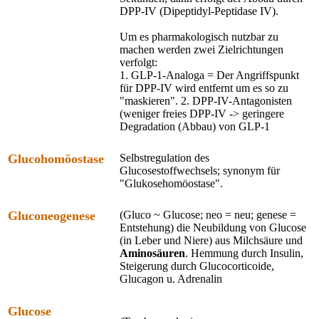
DPP-IV (Dipeptidyl-Peptidase IV).
Um es pharmakologisch nutzbar zu
machen werden zwei Zielrichtungen
verfolgt:
1. GLP-1-Analoga = Der Angriffspunkt
für DPP-IV wird entfernt um es so zu
"maskieren". 2. DPP-IV-Antagonisten
(weniger freies DPP-IV -> geringere
Degradation (Abbau) von GLP-1
Glucohomöostase
Selbstregulation des
Glucosestoffwechsels; synonym für
"Glukosehomöostase".
Gluconeogenese
(Gluco ~ Glucose; neo = neu; genese =
Entstehung) die Neubildung von Glucose
(in Leber und Niere) aus Milchsäure und
Aminosäuren
. Hemmung durch Insulin,
Steigerung durch Glucocorticoide,
Glucagon u. Adrenalin
Glucose