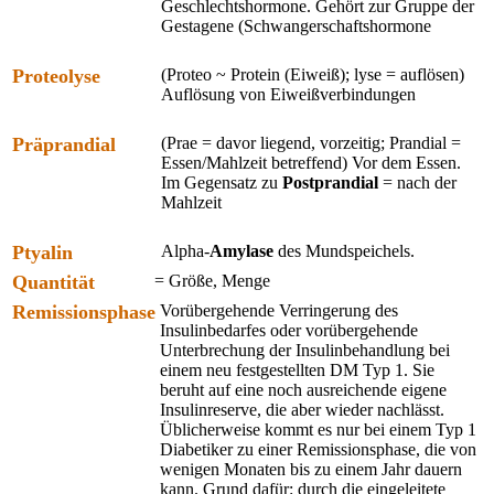
Geschlechtshormone. Gehört zur Gruppe der
Gestagene (Schwangerschaftshormone
Proteolyse
(Proteo ~ Protein (Eiweiß); lyse = auflösen)
Auflösung von Eiweißverbindungen
Präprandial
(Prae = davor liegend, vorzeitig; Prandial =
Essen/Mahlzeit betreffend) Vor dem Essen.
Im Gegensatz zu
Postprandial
= nach der
Mahlzeit
Ptyalin
Alpha-
Amylase
des Mundspeichels.
Quantität
= Größe, Menge
Remissionsphase
Vorübergehende Verringerung des
Insulinbedarfes oder vorübergehende
Unterbrechung der Insulinbehandlung bei
einem neu festgestellten DM Typ 1. Sie
beruht auf eine noch ausreichende eigene
Insulinreserve, die aber wieder nachlässt.
Üblicherweise kommt es nur bei einem Typ 1
Diabetiker zu einer Remissionsphase, die von
wenigen Monaten bis zu einem Jahr dauern
kann. Grund dafür: durch die eingeleitete