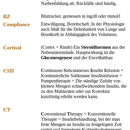
Narbenbildung ab. Rückfälle sind häufig.
BZ
Blutzucker, gemessen in mg/dl oder mmol/l
Compliance
Einwilligung, Bereitschaft. In der Physiologie
auch Maß für die Dehnbarkeit von Lunge und
Brustkorb in Abhängigkeit des Volumens.
Cortisol
(Cortex = Rinde) Ein
Steroidhormon
aus der
Nebennierenrinde. Hauptwirkung ist die
Gluconeogenese
und der Eiweißabbau
CSII
C
ontinuous
S
ubcutaneous
I
nsulin
I
nfusion =
Kontinuierliche Subkutane Insulininfusion =
Pumpentherapie = Die ständige Zufuhr von
kleinen Mengen schnellwirkendem Insulin, die
zu den Mahlzeiten oder zur Korrektur
kurzfristig erhöht werden kann.
CT
C
onventional
T
herapy = Konventionelle
Therapie = Insulinbehandlung, bei der man
feste Mengen an Insulin zu festgelegten Zeit
spritzt und festgelegte Kohlenhydratmengen