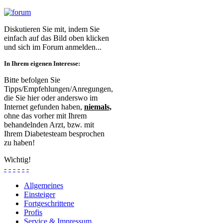
Diskutieren Sie mit, indem Sie
einfach auf das Bild oben klicken
und sich im Forum anmelden...
In Ihrem eigenen Interesse:
Bitte befolgen Sie
Tipps/Empfehlungen/Anregungen,
die Sie hier oder anderswo im
Internet gefunden haben,
niemals,
ohne das vorher mit Ihrem
behandelnden Arzt, bzw. mit
Ihrem Diabetesteam besprochen
zu haben!
Wichtig!
-
-
-
-
-
-
Allgemeines
Einsteiger
Fortgeschrittene
Profis
Service & Impressum