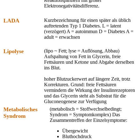
Reaktionspartnern mit großer
Elektronegativitätsdifferenz.
LADA
Kurzbezeichnung für einen später als üblich
auftretenden Typ 1 Diabetes. L = latent
(verzögert) A = autoimmun D = Diabetes A =
adult = erwachsen
Lipolyse
(lipo ~ Fett; lyse = Auflösung, Abbau)
Aufspaltung von Fett in Glycerin, freie
Fettsäuren und Ketone und Abgabe derselben
ins Blut.
hoher Blutzuckerwert auf längere Zeit, trotz
Korrekturen. Grund: freie Fettsäuren
vermindern die Wirkung der Insulinrezeptoren
und das Glycerin steht als Substrat für die
Gluconeogenese zur Verfügung
Metabolisches
(metabolisch = Stoffwechselbedingt;
Syndrom = Symptomkomplex) Das
Syndrom
Zusammentreffen der Einzelsymptome:
Übergewicht
Bluthochdruck