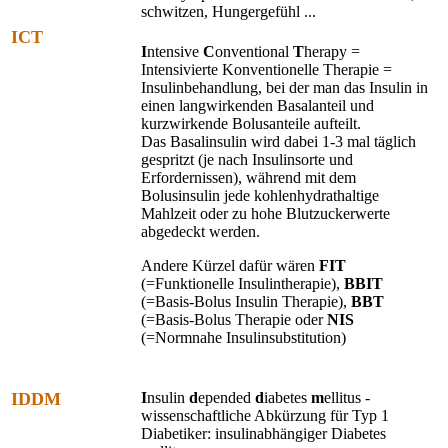
schwitzen, Hungergefühl ...
ICT
I
ntensive
C
onventional
T
herapy =
Intensivierte Konventionelle Therapie =
Insulinbehandlung, bei der man das Insulin in
einen langwirkenden Basalanteil und
kurzwirkende Bolusanteile aufteilt.
Das Basalinsulin wird dabei 1-3 mal täglich
gespritzt (je nach Insulinsorte und
Erfordernissen), während mit dem
Bolusinsulin jede kohlenhydrathaltige
Mahlzeit oder zu hohe Blutzuckerwerte
abgedeckt werden.
Andere Kürzel dafür wären
FIT
(=Funktionelle Insulintherapie),
BBIT
(=Basis-Bolus Insulin Therapie),
BBT
(=Basis-Bolus Therapie oder
NIS
(=Normnahe Insulinsubstitution)
IDDM
I
nsulin
d
epended
d
iabetes
m
ellitus -
wissenschaftliche Abkürzung für Typ 1
Diabetiker: insulinabhängiger Diabetes