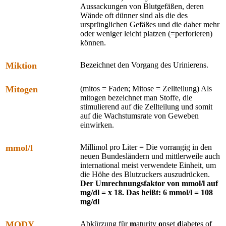
Aussackungen von Blutgefäßen, deren
Wände oft dünner sind als die des
ursprünglichen Gefäßes und die daher mehr
oder weniger leicht platzen (=perforieren)
können.
Miktion
Bezeichnet den Vorgang des Urinierens.
Mitogen
(mitos = Faden; Mitose = Zellteilung) Als
mitogen bezeichnet man Stoffe, die
stimulierend auf die Zellteilung und somit
auf die Wachstumsrate von Geweben
einwirken.
mmol/l
Millimol pro Liter = Die vorrangig in den
neuen Bundesländern und mittlerweile auch
international meist verwendete Einheit, um
die Höhe des Blutzuckers auszudrücken.
Der Umrechnungsfaktor von mmol/l auf
mg/dl = x 18. Das heißt: 6 mmol/l = 108
mg/dl
MODY
Abkürzung für
m
aturity
o
nset
d
iabetes of