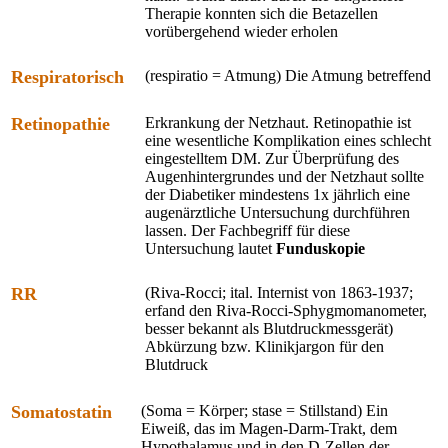
Therapie konnten sich die Betazellen
vorübergehend wieder erholen
Respiratorisch
(respiratio = Atmung) Die Atmung betreffend
Retinopathie
Erkrankung der Netzhaut. Retinopathie ist
eine wesentliche Komplikation eines schlecht
eingestelltem DM. Zur Überprüfung des
Augenhintergrundes und der Netzhaut sollte
der Diabetiker mindestens 1x jährlich eine
augenärztliche Untersuchung durchführen
lassen. Der Fachbegriff für diese
Untersuchung lautet
Funduskopie
RR
(Riva-Rocci; ital. Internist von 1863-1937;
erfand den Riva-Rocci-Sphygmomanometer,
besser bekannt als Blutdruckmessgerät)
Abkürzung bzw. Klinikjargon für den
Blutdruck
Somatostatin
(Soma = Körper; stase = Stillstand) Ein
Eiweiß, das im Magen-Darm-Trakt, dem
Hypothalamus und in den D-Zellen der