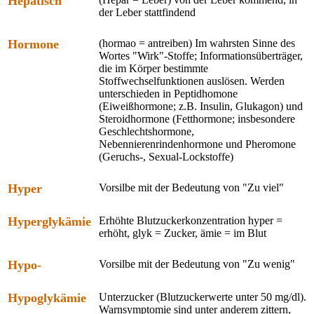
Hepatisch
der Leber stattfindend
Hormone
(hormao = antreiben) Im wahrsten Sinne des
Wortes "Wirk"-Stoffe; Informationsüberträger,
die im Körper bestimmte
Stoffwechselfunktionen auslösen. Werden
unterschieden in Peptidhomone
(Eiweißhormone; z.B. Insulin, Glukagon) und
Steroidhormone (Fetthormone; insbesondere
Geschlechtshormone,
Nebennierenrindenhormone und Pheromone
(Geruchs-, Sexual-Lockstoffe)
Hyper
Vorsilbe mit der Bedeutung von "Zu viel"
Hyperglykämie
Erhöhte Blutzuckerkonzentration hyper =
erhöht, glyk = Zucker, ämie = im Blut
Hypo-
Vorsilbe mit der Bedeutung von "Zu wenig"
Hypoglykämie
Unterzucker (Blutzuckerwerte unter 50 mg/dl).
Warnsymptomie sind unter anderem zittern,