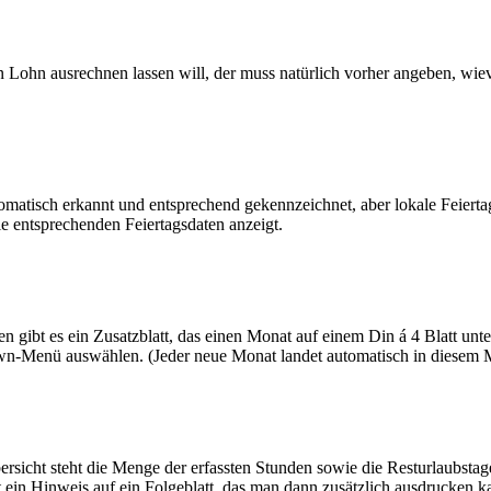
 Lohn ausrechnen lassen will, der muss natürlich vorher angeben, wiev
omatisch erkannt und entsprechend gekennzeichnet, aber lokale Feier
ie entsprechenden Feiertagsdaten anzeigt.
gibt es ein Zusatzblatt, das einen Monat auf einem Din á 4 Blatt unt
down-Menü auswählen. (Jeder neue Monat landet automatisch in diesem
icht steht die Menge der erfassten Stunden sowie die Resturlaubstage
t ein Hinweis auf ein Folgeblatt, das man dann zusätzlich ausdrucken 