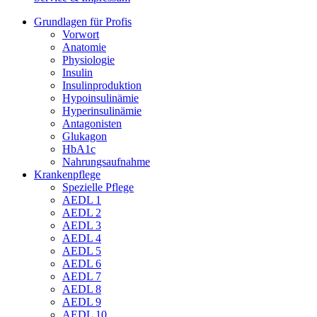
Grundlagen für Profis
Vorwort
Anatomie
Physiologie
Insulin
Insulinproduktion
Hypoinsulinämie
Hyperinsulinämie
Antagonisten
Glukagon
HbA1c
Nahrungsaufnahme
Krankenpflege
Spezielle Pflege
AEDL 1
AEDL 2
AEDL 3
AEDL 4
AEDL 5
AEDL 6
AEDL 7
AEDL 8
AEDL 9
AEDL 10