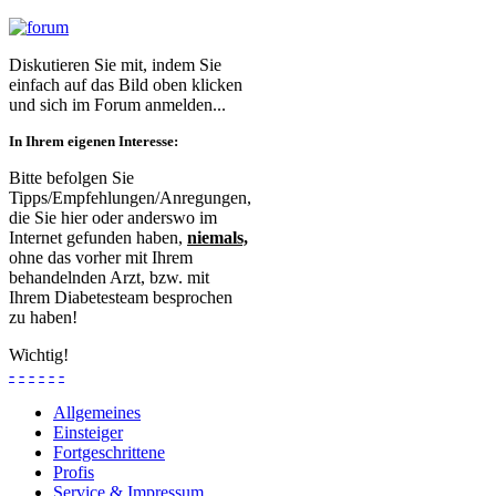
Diskutieren Sie mit, indem Sie
einfach auf das Bild oben klicken
und sich im Forum anmelden...
In Ihrem eigenen Interesse:
Bitte befolgen Sie
Tipps/Empfehlungen/Anregungen,
die Sie hier oder anderswo im
Internet gefunden haben,
niemals,
ohne das vorher mit Ihrem
behandelnden Arzt, bzw. mit
Ihrem Diabetesteam besprochen
zu haben!
Wichtig!
-
-
-
-
-
-
Allgemeines
Einsteiger
Fortgeschrittene
Profis
Service & Impressum